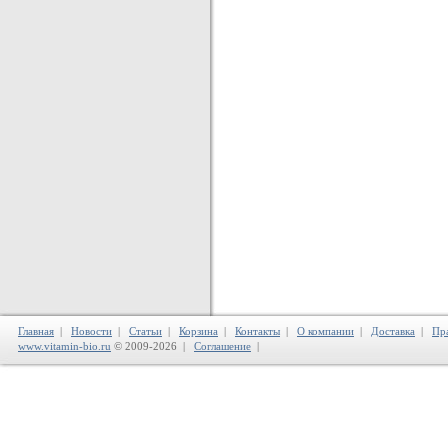
Главная
|
Новости
|
Статьи
|
Корзина
|
Контакты
|
О компании
|
Доставка
|
Пр
www.vitamin-bio.ru
© 2009-2026 |
Соглашение
|