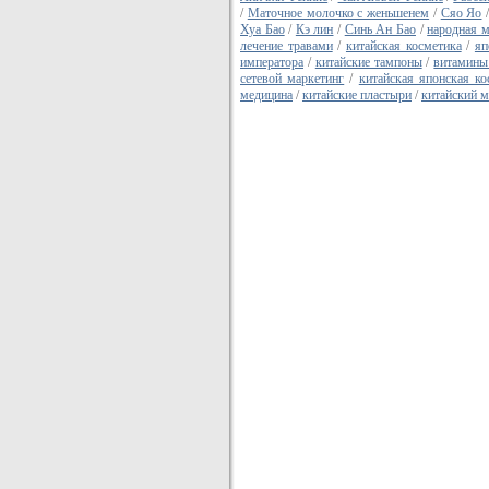
/
Маточное молочко с женьшенем
/
Сяо Яо
Хуа Бао
/
Кэ лин
/
Синь Ан Бао
/
народная 
лечение травами
/
китайская косметика
/
яп
императора
/
китайские тампоны
/
витамины
сетевой маркетинг
/
китайская японская ко
медицина
/
китайские пластыри
/
китайский м