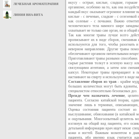
вкусу - острые, кислые, сладкие, горьки
ЛЕЧЕБНАЯ АРОМАТЕРАПИЯ
организме, особенно на то, как она воздейс
каждый вкус оказывает огромное влияние на
ЛИНИЯ ВИА-ВИТА
кислые - с печенью, сладкие - с селезенкой
как соленые - с почками. Важно отметит
человеческого тела намного шире западны
охватывает не только сам орган, но и общий 
Так как многие травы лучше всего дейст
прописывают их в виде сборов, смешивая и
используются для того, чтобы разогнать и
неверном направлении. Другие травы помо
обеспечивают организм питательными вещест
Приготавливают травы разными способами. 
сырые растения толкут в зеленую массу и
связующими агентами, а затем или смешив
капсул. Некоторые травы превращают в па
настаивают на спирту и используют в виде на
Составление сборов из трав
- крайне мудр
больших количествах могут быть ядовиты,
специалистом относительно безопасных доз.
Прежде чем назначить лечение
, целит
пациента. Согласно китайской теории, оди
значение лишь в терминах, описывающих,
Оценка состояния пациента состоит из
выслушивание, обнюхивание (в китайской ме
и ощупывания. Многоопытный целитель мож
взглянув на общий вид пациента, его осан
детальной информации врач ищет некие специ
кожи и ногтей. Важным моментом в диагн
пациента, ибо именно язык считается и