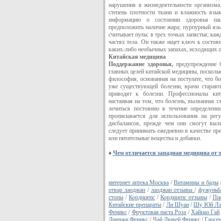
нарушения в жизнедеятельности организма.
степень плотности ткани и влажность язы
информацию о состоянии здоровья пац
предположить наличие жара; пурпурный язы
считывает пульс в трех точках запястья; каж
частях тела. Он также ищет ключ к состоя
каких-либо необычных запахах, исходящих от
Китайская медицина
Поддержание здоровья,
предупреждение 
главных целей китайской медицины, поскольк
философия, основанная на постулате, что б
уже существующей болезни, врачи старают
приводят к болезни. Профессионалы кит
настаивая на том, что болезнь, вызванная 
лечиться постоянно в течение определенно
прописывается для использования на регу
дисбалансов, прежде чем они смогут выл
следует принимать ежедневно в качестве пр
или питательные вещества и добавки.
♦
Чем отличается западная медицина от
интернет аптека Москва
/
Витамины и бады
отвар лаоджан
/
лаоджан отзывы
/
фужуньб
стопы
/
Кордицепс
/
Кордицепс отзывы
/
Пи
Китайские препараты
/
Ли Шуан
/
Шу Юй Лэ
Феникс
/
Фруктовая паста Роза
/
Хайцао Гай
Линчжи Феникс
/
Чай Лювей Феникс
/
Гаосе