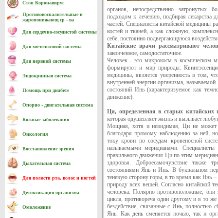
Стоп Коронавирус
органов, непосредственно затронутых б
Противовоспалительные и
подходом к лечению, подбирая лекарства дл
жаропонижающ ср - ва
частей. Специалисты китайской медицины ра
костей и тканей, а как сложную, комплекс
Для сердечно-cосудистой системы
себе, постоянно подвергающуюся воздейств
Китайские врачи рассматривают чело
Для мочеполовой системы
законченное, самодостаточное.
Человек - это микрокосм в космическом м
Для нервной системы
формируют и мир природы. Квинтэссенцие
медицины, является уверенность в том, чт
Эндокринная система
внутренней энергии организма, называемой
состояний Инь (характеризуемое как темно
Помощь при диабете
движение).
Опорно - двигательная система
Ци, определенная в старых китайских 
которая одушевляет жизнь и вызывает любу
Кожные заболевания
Мощная, хотя и невидимая, Ци не может б
благодаря прямому наблюдению за ней, но
Онкология
току крови по сосудам кровеносной сист
называемыми меридианами. Специалисты 
Восстановление зрения
правильного движения Ци по этим меридиана
здоровья. Доброесамочувствие также т
Дыхательная система
состояниями Янь и Инь. В буквальном пере
теневую сторону горы, в то время как Янь 
Для полости рта, волос и ногтей
природу всех вещей. Согласно китайской т
человека. Полярно противоположные, они
Детоксикация организма
цикла, противореча один другому и в то же
бездействие, связанные с Инь, полностью 
Омоложение
Янь. Как день сменяется ночью, так и ор