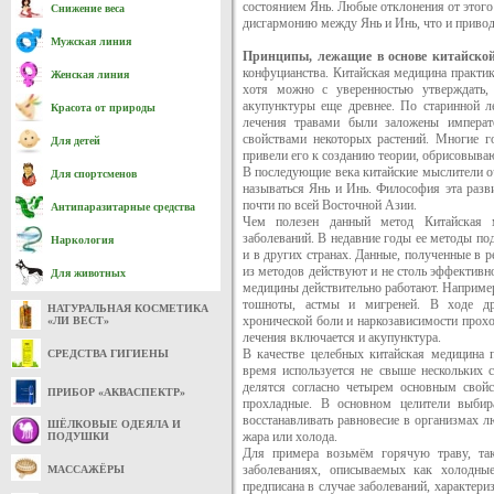
состоянием Янь. Любые отклонения от этого
Снижение веса
дисгармонию между Янь и Инь, что и привод
Мужская линия
Принципы, лежащие в основе китайско
конфуцианства. Китайская медицина практико
Женская линия
хотя можно с уверенностью утверждать,
акупунктуры еще древнее. По старинной л
Красота от природы
лечения травами были заложены импер
свойствами некоторых растений. Многие г
Для детей
привели его к созданию теории, обрисовыв
В последующие века китайские мыслители оч
Для спортсменов
называться Янь и Инь. Философия эта разви
почти по всей Восточной Азии.
Антипаразитарные средства
Чем полезен данный метод Китайская 
заболеваний. В недавние годы ее методы под
Наркология
и в других странах. Данные, полученные в р
из методов действуют и не столь эффективно
Для животных
медицины действительно работают. Например
тошноты, астмы и мигреней. В ходе др
НАТУРАЛЬНАЯ КОСМЕТИКА
хронической боли и наркозависимости прохо
«ЛИ ВЕСТ»
лечения включается и акупунктура.
В качестве целебных китайская медицина 
СРЕДСТВА ГИГИЕНЫ
время используется не свыше нескольких с
делятся согласно четырем основным свойс
ПРИБОР «АКВАСПЕКТР»
прохладные. В основном целители выбир
восстанавливать равновесие в организмах 
ШЁЛКОВЫЕ ОДЕЯЛА И
жара или холода.
ПОДУШКИ
Для примера возьмём горячую траву, так
заболеваниях, описываемых как холодны
МАССАЖЁРЫ
предписана в случае заболеваний, характер