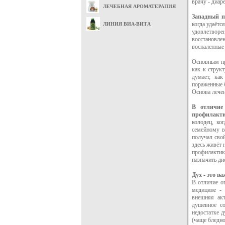
врачу - диаре
ЛЕЧЕБНАЯ АРОМАТЕРАПИЯ
Западный п
когда удаётс
ЛИНИЯ ВИА-ВИТА
удовлетворе
восстановл
воспаленные 
Основным пр
как к струк
думает, как
пораженные 
Основа лечен
В отличие
профилакт
колодец, ко
семейному вр
получал сво
здесь живёт
профилактик
назначить ди
Дух - это ва
В отличие от
медицине - 
внешняя акт
душевное со
недостатке д
(чаще бледно