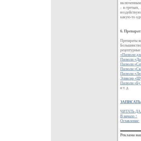
включенными 
- в-третьих
воздействую
какую-то одн
6. Препарат
Препараты к
Большинство
рецептурные
«Пилюли для
Пилюли «Дра
Пилюли «Сер
Пилюли «Сяо
Пилюли «Лю
Эликсир «Шу
Пилюли «Бу
и т. д.
ЗАПИСАТЬ
ЧИТАТЬ ДАЛЕ
В начало ↑
Оглавление:
▬▬▬▬▬
Реклама на