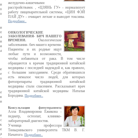
желудочно-кишечными
 и
расстройствами. , «ЦЗЯНЬ ГУ» - нормализует
ию
работу пищеварительной системы, «ЦИН ФЭЙ
по
ПАЙ ДУ» - очищает легкие и выводит токсины.
Подробнее..
ли
те
ОНКОЛОГИЧЕСКИЕ
ЗАБОЛЕВАНИЯ- БИЧ НАШЕГО
ма
Окологические
ВРЕМЕНИ.
 и
заболевания- бич нашего времени.
на
Пациенты и их родные ищут
цы
любые пути и возможности,
чтобы избавиться от рака. В том числе
обращаются к врачам традиционной китайской
медицины с последней надеждой и, как правило,
не
с большим запозданием. Среди обратившихся
ые
есть немалое число людей, для которых
го
фитопрепараты традиционной китайской
медицины стали спасением. Рассказывает врач
традиционной китайской медицины Наталья
ые
Бородина.
Подробнее..
я
 и
Консультация фитотерапевта
Алла Владимировна Ёжикова -
ся
педиатр, остеопат, клинико-
 с
лабораторный диагностик.
ак
Ученица профессора
ее
Тяньцзиньского университета ТКМ В. Г.
да
Начатого.
Подробнее..