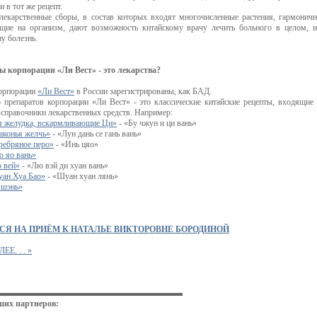
в тот же рецепт.
, лекарственные сборы, в состав которых входят многочисленные растения, гармонич
щие на организм, дают возможность китайскому врачу лечить больного в целом, 
у болезнь.
ы корпорации «Ли Вест» - это лекарства?
орпорации
«Ли Вест»
в России зарегистрированы, как БАД.
 препаратов корпорации «Ли Вест» - это классические китайские рецепты, входящие
 справочники лекарственных средств. Например:
 желудка, вскармливающие Ци»
- «Бу чжун и ци вань»
конья желчь»
- «Лун дань се гань вань»
ебряное перо»
- «Инь цяо»
 яо вань»
 вей»
- «Лю вэй ди хуан вань»
ан Хуа Бао»
- «Шуан хуан лянь»
 шэнь»
СЯ НА ПРИЁМ К НАТАЛЬЕ ВИКТОРОВНЕ БОРОДИНОЙ
Е. . . »
▬▬▬▬▬▬▬▬▬▬▬▬▬▬▬▬▬▬▬▬▬▬
ших партнеров: