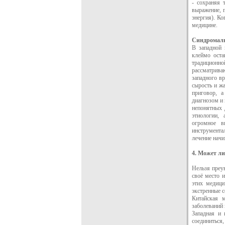
- сохраняя 
выражение, 
энергия). Ко
медицине.
Синдромаль
В западной 
клеймо оста
традиционно
рассматрива
западного вр
сырость и жа
приговор, 
диагнозом и 
непонятных 
этиологии,
огромное в
инструмент
лечение начи
4. Может л
Нельзя преу
своё место и
этих медици
экстренные с
Китайская м
заболеваний 
Западная и 
соединиться, 