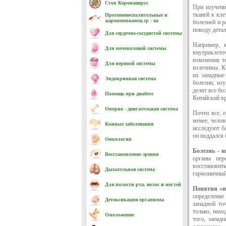
Стоп Коронавирус
При изучени
тканей к кл
Противовоспалительные и
жаропонижающ ср - ва
болезней и р
поводу детал
Для сердечно-cосудистой системы
Например, к
Для мочеполовой системы
внутриклето
изменения т
Для нервной системы
излечимы. К
их западные
Эндокринная система
болезни, из
делят все бо
Помощь при диабете
Китайский вр
Опорно - двигательная система
Почти все, 
менее, челов
Кожные заболевания
исследуют ба
он поддался 
Онкология
Болезнь - 
Восстановление зрения
органы пер
восстановит
Дыхательная система
гармоничный
Для полости рта, волос и ногтей
Понятия «н
определение 
Детоксикация организма
западной то
только, нахо
Омоложение
того, запад