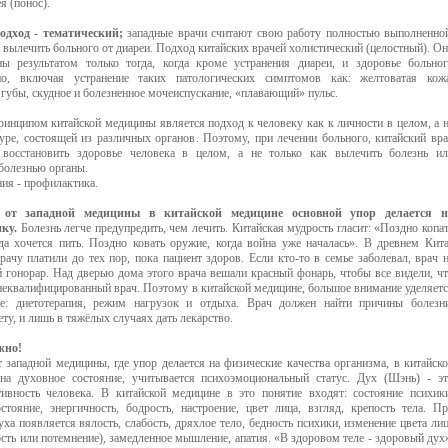
я (понос).
одход - тематический;
западные врачи считают свою работу полностью выполненно
я вылечить больного от диареи. Подход китайских врачей холистический (целостный). О
ны результатом только тогда, когда кроме устранения диареи, и здоровье больно
ено, включая устранение таких патологических симптомов как: желтоватая кожа
губы, скудное и болезненное мочеиспускание, «плавающий» пульс.
инципом китайской медицины является подход к человеку как к личности в целом, а 
туре, состоящей из различных органов. Поэтому, при лечении больного, китайский вр
 восстановить здоровье человека в целом, а не только как вылечить болезнь и
болезнью органы.
ия - профилактика.
 от западной медицины в китайской медицине основной упор делается н
ику.
Болезнь легче предупредить, чем лечить. Китайская мудрость гласит: «Поздно копа
гда хочется пить. Поздно ковать оружие, когда война уже началась». В древнем Кит
ачу платили до тех пор, пока пациент здоров. Если кто-то в семье заболевал, врач 
й гонорар. Над дверью дома этого врача вешали красный фонарь, чтобы все видели, ч
 неквалифицированный врач. Поэтому в китайской медицине, большое внимание уделяет
е: диетотерапия, режим нагрузок и отдыха. Врач должен найти причины болезн
ету, и лишь в тяжёлых случаях дать лекарство.
жно!
 западной медицины, где упор делается на физические качества организма, в китайск
на духовное состояние, учитывается психоэмоциональный статус. Дух (Шэнь) - э
ивность человека. В китайской медицине в это понятие входят: состояние психик
стояние, энергичность, бодрость, настроение, цвет лица, взгляд, крепость тела. П
уха появляется вялость, слабость, дряхлое тело, бедность психики, изменение цвета ли
сть или потемнение), замедленное мышление, апатия. «В здоровом теле - здоровый дух