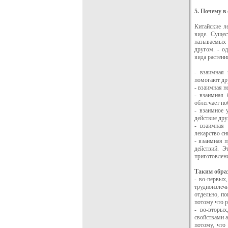
5. Почему в
Китайские л
виде. Сущес
называемых «
другом. - о
вида растени
- взаимная 
помогают дру
- взаимная н
- взаимная 
облегчает по
- взаимное 
действие дру
- взаимная 
лекарство сн
- взаимная 
действий. 
приготовлен
Таким обра
- во-первых
трудноизлечи
отдельно, по
потому что р
- во-вторых
свойствами 
потому, что