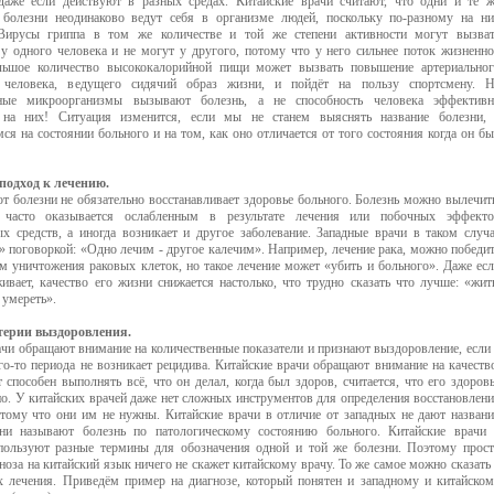
даже если действуют в разных средах. Китайские врачи считают, что одни и те 
 болезни неодинаково ведут себя в организме людей, поскольку по-разному на н
 Вирусы гриппа в том же количестве и той же степени активности могут вызват
 у одного человека и не могут у другого, потому что у него сильнее поток жизненн
льшое количество высококалорийной пищи может вызвать повышение артериально
 человека, ведущего сидячий образ жизни, и пойдёт на пользу спортсмену. Н
рные микроорганизмы вызывают болезнь, а не способность человека эффективн
ь на них! Ситуация изменится, если мы не станем выяснять название болезни, 
ся на состоянии больного и на том, как оно отличается от того состояния когда он б
подход к лечению.
т болезни не обязательно восстанавливает здоровье больного. Болезнь можно вылечит
 часто оказывается ослабленным в результате лечения или побочных эффекто
ых средств, а иногда возникает и другое заболевание. Западные врачи в таком случ
» поговоркой: «Одно лечим - другое калечим». Например, лечение рака, можно победи
ём уничтожения раковых клеток, но такое лечение может «убить и больного». Даже ес
ивает, качество его жизни снижается настолько, что трудно сказать что лучше: «жит
 умереть».
терии выздоровления.
ачи обращают внимание на количественные показатели и признают выздоровление, если
го-то периода не возникает рецидива. Китайские врачи обращают внимание на качеств
 способен выполнять всё, что он делал, когда был здоров, считается, что его здоров
но. У китайских врачей даже нет сложных инструментов для определения восстановлен
отому что они им не нужны. Китайские врачи в отличие от западных не дают назван
ни называют болезнь по патологическому состоянию больного. Китайские врачи
пользуют разные термины для обозначения одной и той же болезни. Поэтому прос
ноза на китайский язык ничего не скажет китайскому врачу. То же самое можно сказать
ах лечения. Приведём пример на диагнозе, который понятен и западному и китайско