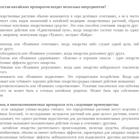
 состав китайских препаратов входят несколько ингредиентов?
екарственные растения обычно назначаются в опре делённых сочетаниях, а не в чист
твует семь видов назначений в китайской медицине лекарственных растений, образ
семью чувствами лекарственных средств». Это семь способов сочетания лекарств друг
диночное действие или «Единственный путь», когда лекарство состоит только из одно
я, например: жемчужная пудра «Хуанхе», экстракт «Вайда».
помощь или «Взаимное сочетание», когда лекарства либо служат одной цели, ли
г другу.
еобходимость или «Взаимное усиление», когда лекарства дополняют друг друга.
боязнь или «Взаимное сдерживание». «Боязнь» в хорошем смысле - одно лекарст
бочные эффекты другого лекарства.
убивание или «Взаимное разрушение», когда одно лекарство нейтрализует токсическ
гого.
ненависть или «Взаимное подавление». Это отрицательное воздействие. Когда од
ижает или «убивает» хорошее действие лекарства (редька снижает действие женьшеня).
противоположность или «Взаимное сопротивление». Усиление токсических или побочн
Этого не может быть в готовых китайских рецептах. Может быть при собственно
ии.
зом, в многокомпонентных препаратах есть следующие преимущества:
, если западные учёные-медики считают, что определённые растения могут исцелить 
мых болезней, то исследование экстрактов растений или даже целого растения, взято
казывает, что одного растения недостаточно для достижения положительных результато
астения оказывают положительное действие только в сочетании с другими.
, китайские лекарства растительного происхождения, включая средства, обладающ
антибиотиков, обычно не имеют побочных эффектов, характерных для западных лекарст
 возможные побочные эффекты нейтрализуются или подавляются другими растениям