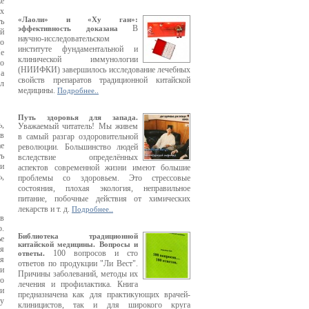
же
их
«Лаоли» и «Ху ган»:
ь
В
эффективность доказана
ой
научно-исследовательском
го
институте фундаментальной и
е
клинической иммунологии
о
(НИИФКИ) завершилось исследование лечебных
а
свойств препаратов традиционной китайской
ыл
медицины.
Подробнее..
Путь здоровья для запада.
ь,
Уважаемый читатель! Мы живем
в
в самый разгар оздоровительной
ае
революции. Большинство людей
ть
вследствие определённых
ли
аспектов современной жизни имеют большие
ь,
проблемы со здоровьем. Это стрессовые
состояния, плохая экология, неправильное
питание, побочные действия от химических
лекарств и т. д.
Подробнее..
 в
о.
Библиотека традиционной
ье
китайской медицины. Вопросы и
ия
100 вопросов и сто
ответы.
ия
ответов по продукции "Ли Вест".
 и
Причины заболеваний, методы их
то
лечения и профилактика. Книга
 и
предназначена как для практикующих врачей-
му
клиницистов, так и для широкого круга