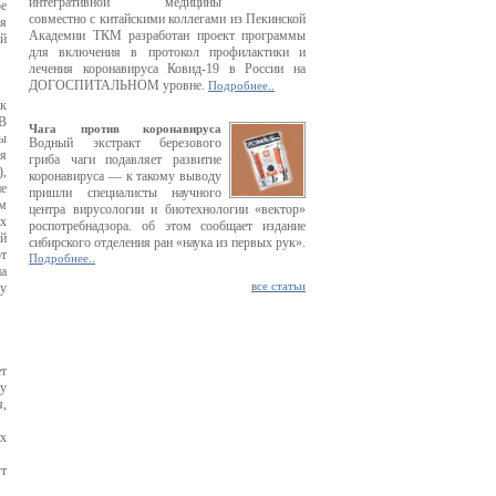
интегративной медицины
ое
совместно с китайскими коллегами из Пекинской
ая
Академии ТКМ разработан проект программы
ой
для включения в протокол профилактики и
лечения коронавируса Ковид-19 в России на
ДОГОСПИТАЛЬНОМ уровне.
Подробнее..
ак
 В
Чага против коронавируса
сы
Водный экстракт березового
ля
гриба чаги подавляет развитие
),
коронавируса — к такому выводу
не
пришли специалисты научного
м
центра вирусологии и биотехнологии «вектор»
их
роспотребнадзора. об этом сообщает издание
ой
сибирского отделения ран «наука из первых рук».
т
Подробнее..
а
все статьи
у
ет
 у
я,
их
ут