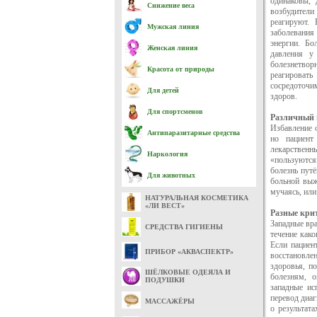
одинаковы, 
Снижение веса
возбудители
реагируют.
Мужская линия
заболевания
энергии. Бо
Женская линия
давления у
болезнетво
Красота от природы
реагироват
сосредоточим
Для детей
здоров.
Для спортсменов
Различный 
Избавление о
Антипаразитарные средства
но пациент
лекарственн
Наркология
«пользуются
болезнь пут
Для животных
больной выж
мучаясь, или
НАТУРАЛЬНАЯ КОСМЕТИКА
«ЛИ ВЕСТ»
Разные кри
Западные вр
СРЕДСТВА ГИГИЕНЫ
течение како
Если пациент
ПРИБОР «АКВАСПЕКТР»
восстановле
здоровья, п
ШЁЛКОВЫЕ ОДЕЯЛА И
болезням, о
ПОДУШКИ
западные ис
перевод диаг
МАССАЖЁРЫ
о результат