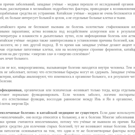
и причин заболеваний, западные учёные - медики перешли от исследований органов
еткам, рассматривая в мельчайших подробностях факторы, приводящие к возникновен
азрабатывая средства их устранения. Китайские учёные - медики не очень беспокоятся 
ей; их больше интересует больной в целом, а не отдельные больные клетки и ткани.
итайского врача не беспокоит вызвана ли болезнь золотистым стафилококком и
чными паразитами; астма возникла под воздействием аллергенов или в результа
емпературы и влажности в дыхательных путях, если инфекционная болезнь или аст
итайские учёные -медики также заинтересованы в установлении причины болезней, как
 коллеги, но у них другой подход. В то время как западные учёные делают акцент 
учая отдельные патогенные клетки, или на молекулярное строение ферментов, китай
лезни на две группы: «энергию зла» и «энергию селезёнки»!
ач лечит больного.
если не все, микроорганизмы, вызывающие болезни находятся внутри человека. Тем 
ек не заболевает, потому что естественные барьеры могут их сдержать. Западные учён
ктерии, китайцы анализируют, что изменилось в организме больного, и в результате че
болезни.
инфекционная,
органическая или психическая -возникает только тогда, когда отдельн
естают нормально функционировать. Если человек заболел, логично постаратьс
ь его естественные функции, воссоздав равновесие между Инь и Ян в организме,
 поток энергии Ци.
еизлечимые болезни» в китайской медицине не существует.
Если даже использует
«неизлечимый», оно всегда относится к больному, а не к болезни. Многие заболевания
чки зрения считаются неизлечимыми, потому что учёные не выявили их причин. К
дится средство для излечения старых болезней, тут же возникают новые болезни. Бол
ная патология основывается на том, что одни и те же болезнетворные факторы всег