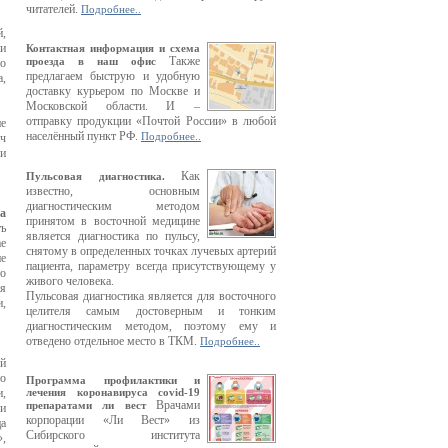
читателей.
Подробнее..
й,
ни
Контактная информация и схема
Также
проезда в наш офис
го
предлагаем быструю и удобную
,
доставку курьером по Москве и
Московской области. И –
отправку продукции «Почтой России» в любой
не
населённый пункт РФ.
Подробнее..
ач
ли
Как
Пульсовая диагностика.
известно, основным
диагностическим методом
а
принятом в восточной медицине
ть
является диагностика по пульсу,
ае
снятому в определенных точках лучевых артерий
не
пациента, параметру всегда присутствующему у
то
живого человека.
ся
Пульсовая диагностика является для восточного
и,
целителя самым достоверным и тонким
диагностическим методом, поэтому ему и
отведено отдельное место в ТКМ.
Подробнее..
ой
то
Программа профилактики и
и,
лечения коронавируса covid-19
Врачами
препаратами ли вест
ри
корпорации «Ли Вест» из
ца
Сибирского института
»,