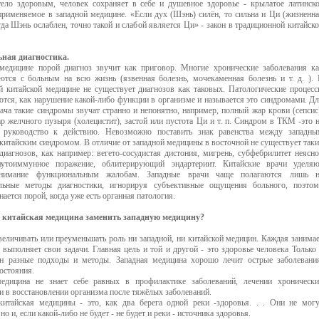
тело здоровым, человек сохраняет в себе и душевное здоровье - крылатое латинск
применяемое в западной медицине. «Если дух (Шэнь) силён, то сильна и Ци (жизненн
гда Шэнь ослаблен, точно такой и слабой является Ци» - закон в традиционной китайск
ная диагностика.
медицине порой диагноз звучит как приговор. Многие хронические заболевания к
ются с больным на всю жизнь (язвенная болезнь, мочекаменная болезнь и т. д. ).
й китайской медицине не существует диагнозов как таковых. Патологические процес
ются, как нарушение какой-либо функции в организме и называется это синдромами. Д
ача такие синдромы звучат странно и непонятно, например, полный жар крови (сепсис
р желчного пузыря (холецистит), застой или пустота Ци и т. п. Синдром в ТКМ -это 
а руководство к действию. Невозможно поставить знак равенства между западны
китайским синдромом. В отличие от западной медицины в восточной не существует так
диагнозов, как например: вегето-сосудистая дистония, мигрень, субфебрилитет неясн
 аутоиммунное поражение, облитерирующий эндартериит. Китайские врачи уделяю
нимание функциональным жалобам. Западные врачи чаще полагаются лишь н
альные методы диагностики, игнорируя субъективные ощущения больного, поэтом
нается порой, когда уже есть органная патология.
и китайская медицина заменить западную медицину?
величивать или преуменьшать роль ни западной, ни китайской медицин. Каждая занима
 выполняет свои задачи. Главная цель и той и другой - это здоровье человека Только
н разные подходы и методы. Западная медицина хорошо лечит острые заболевани
остояния.
едицина не знает себе равных в профилактике заболеваний, лечении хроническ
и в восстановлении организма после тяжёлых заболеваний.
китайская медицины - это, как два берега одной реки -здоровья. . . Они не мог
но и, если какой-либо не будет - не будет и реки - источника здоровья.