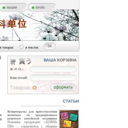
АКЦИИ
ПРАЙС
в товарах
в текстах
Й
ВАША
КОРЗИНА
O
CТАТЬИ
Концентраты для приготовления
и
напитков по традиционным
рецептам китайской медицины
в
Новинки продукции: «ЦЗЯНЬ
ПИ» - справляется с общими