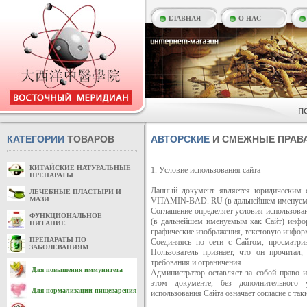
ГЛАВНАЯ
О НАС
КАТЕГОРИИ
ТОВАРОВ
АВТОРСКИЕ
И СМЕЖНЫЕ ПРАВ
КИТАЙСКИЕ НАТУРАЛЬНЫЕ
1. Условие использования сайта
ПРЕПАРАТЫ
Данный документ является юридическим с
ЛЕЧЕБНЫЕ ПЛАСТЫРИ И
МАЗИ
VITAMIN-BAD. RU (в дальнейшем именуемо
Соглашение определяет условия использов
ФУНКЦИОНАЛЬНОЕ
(в дальнейшем именуемым как Сайт) инфор
ПИТАНИЕ
графические изображения, текстовую информ
ПРЕПАРАТЫ ПО
Соединяясь по сети с Сайтом, просматри
ЗАБОЛЕВАНИЯМ
Пользователь признает, что он прочитал
требования и ограничения.
Для повышения иммунитета
Администратор оставляет за собой право 
этом документе, без дополнительного 
Для нормализации пищеварения
использования Сайта означает согласие с т