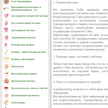
Стоп Коронавирус
2. Ограничение прав
Противовоспалительные и
Все материалы Сайта защищены закон
жаропонижающ ср - ва
интеллектуальной собственностью Администр
Для сердечно-cосудистой системы
Копии материалов Сайта разрешается делать
использования (за исключением случа
Для мочеполовой системы
Администратором и лицами, использующими
Никакое другое использование материал
Для нервной системы
модификация материалов Сайта.
Информация, содержащаяся на Сайте, не мо
Эндокринная система
либо способом без предварительного письме
случаев, указанных в данном соглашении.
Помощь при диабете
Полное или частичное воспроизведение опу
письменного разрешения Администратора.
Опорно - двигательная система
3. Товарные знаки, логотипы и эмблемы
Кожные заболевания
Любые торговые марки продуктов и услуг, а
Онкология
данного Сайта являются собственностью их
использовать эти торговые марки, лог
Восстановление зрения
разрешения правообладателей.
Дыхательная система
4. Отказ от ответственности и гарантий
Для полости рта, волос и ногтей
Администратор оставляет за собой право из
информации.
Детоксикация организма
Вся представленная на Сайте информация пре
или подразумеваемых. Администратор не 
Омоложение
использованием или невозможностью исполь