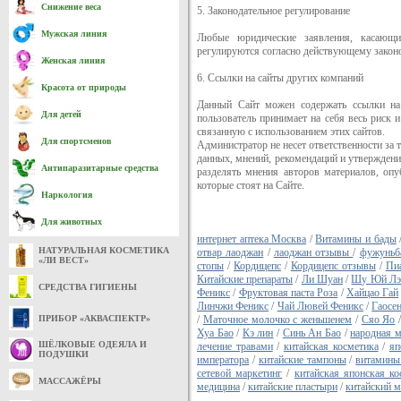
Снижение веса
5. Законодательное регулирование
Мужская линия
Любые юридические заявления, касающи
регулируются согласно действующему закон
Женская линия
6. Ссылки на сайты других компаний
Красота от природы
Данный Сайт можен содержать ссылки на
Для детей
пользователь принимает на себя весь риск
связанную с использованием этих сайтов.
Для спортсменов
Администратор не несет ответственности за 
данных, мнений, рекомендаций и утверждени
Антипаразитарные средства
разделять мнения авторов материалов, опу
которые стоят на Сайте.
Наркология
Для животных
интернет аптека Москва
/
Витамины и бады
НАТУРАЛЬНАЯ КОСМЕТИКА
отвар лаоджан
/
лаоджан отзывы
/
фужуньб
«ЛИ ВЕСТ»
стопы
/
Кордицепс
/
Кордицепс отзывы
/
Пи
Китайские препараты
/
Ли Шуан
/
Шу Юй Лэ
СРЕДСТВА ГИГИЕНЫ
Феникс
/
Фруктовая паста Роза
/
Хайцао Гай
Линчжи Феникс
/
Чай Лювей Феникс
/
Гаосе
ПРИБОР «АКВАСПЕКТР»
/
Маточное молочко с женьшенем
/
Сяо Яо
Хуа Бао
/
Кэ лин
/
Синь Ан Бао
/
народная 
ШЁЛКОВЫЕ ОДЕЯЛА И
лечение травами
/
китайская косметика
/
яп
ПОДУШКИ
императора
/
китайские тампоны
/
витамины
сетевой маркетинг
/
китайская японская ко
МАССАЖЁРЫ
медицина
/
китайские пластыри
/
китайский м