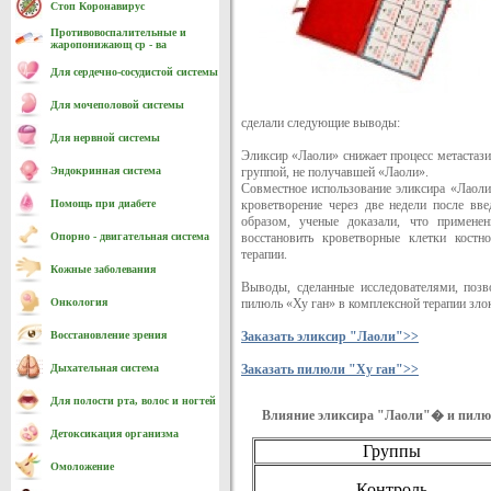
Стоп Коронавирус
Противовоспалительные и
жаропонижающ ср - ва
Для сердечно-cосудистой системы
Для мочеполовой системы
сделали следующие выводы:
Для нервной системы
Эликсир «Лаоли» снижает процесс метастази
Эндокринная система
группой, не получавшей «Лаоли».
Совместное использование эликсира «Лаоли
Помощь при диабете
кроветворение через две недели после вв
образом, ученые доказали, что примене
Опорно - двигательная система
восстановить кроветворные клетки костно
терапии.
Кожные заболевания
Выводы, сделанные исследователями, позв
Онкология
пилюль «Ху ган» в комплексной терапии зл
Восстановление зрения
Заказать эликсир "Лаоли">>
Дыхательная система
Заказать пилюли "Ху ган">>
Для полости рта, волос и ногтей
Влияние эликсира "Лаоли"� и пилюл
Детоксикация организма
Группы
Омоложение
Контроль