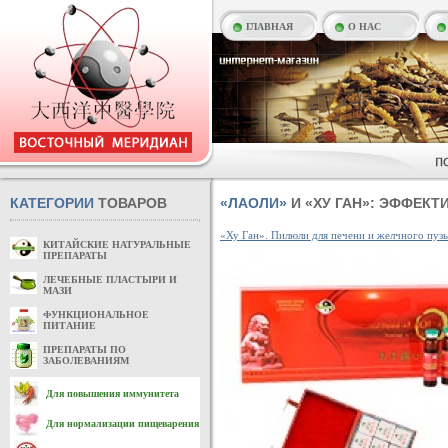
ГЛАВНАЯ
О НАС
КАТЕГОРИИ
ТОВАРОВ
«ЛАОЛИ»
И «ХУ ГАН»: ЭФФЕК
«Ху Ган». Пилюли для печени и желчного пуз
КИТАЙСКИЕ НАТУРАЛЬНЫЕ
ПРЕПАРАТЫ
ЛЕЧЕБНЫЕ ПЛАСТЫРИ И
МАЗИ
ФУНКЦИОНАЛЬНОЕ
ПИТАНИЕ
ПРЕПАРАТЫ ПО
ЗАБОЛЕВАНИЯМ
Для повышения иммунитета
Для нормализации пищеварения