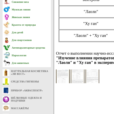
Снижение веса
Мужская линия
"Лаоли"
Женская линия
"Ху ган"
Красота от природы
Для детей
"Лаоли" + "Ху ган"
Для спортсменов
Антипаразитарные средства
Отчет о выполнении научно-иссл
Наркология
"Изучение влияния препаратов
"Лаоли" и "Ху ган" в экспери
Для животных
НАТУРАЛЬНАЯ КОСМЕТИКА
«ЛИ ВЕСТ»
СРЕДСТВА ГИГИЕНЫ
ПРИБОР «АКВАСПЕКТР»
ШЁЛКОВЫЕ ОДЕЯЛА И
ПОДУШКИ
МАССАЖЁРЫ