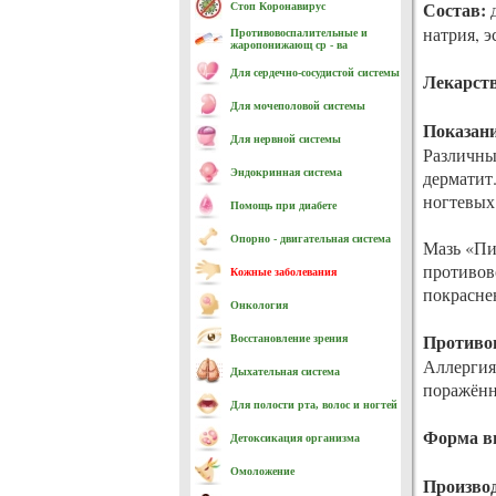
Состав:
д
Стоп Коронавирус
натрия, э
Противовоспалительные и
жаропонижающ ср - ва
Для сердечно-cосудистой системы
Лекарст
Для мочеполовой системы
Показан
Для нервной системы
Различны
Эндокринная система
дерматит
ногтевых
Помощь при диабете
Опорно - двигательная система
Мазь «Пи
противов
Кожные заболевания
покрасне
Онкология
Противо
Восстановление зрения
Аллергия 
Дыхательная система
поражённ
Для полости рта, волос и ногтей
Форма в
Детоксикация организма
Омоложение
Производ