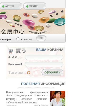
АКЦИИ
ПРАЙС
в товарах
в текстах
ВАША
КОРЗИНА
O
ПОЛЕЗНАЯ
ИНФОРМАЦИЯ
Консультация фитотерапевта
Алла Владимировна Ёжикова -
педиатр, остеопат, клинико-
лабораторный диагностик.