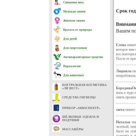
Снижение веса
Срок год
Мужская линия
Женская линия
Внимани
Вашем по
Красота от природы
Для детей
Елена
пишет
Для спортсменов
которое мне 
все повторял
Антипаразитарные средства
После ее при
Наркология
Людмила
пи
Для животных
попробовала.
НАТУРАЛЬНАЯ КОСМЕТИКА
БородинаО
«ЛИ ВЕСТ»
мазь а чудо 
опять прояви
СРЕДСТВА ГИГИЕНЫ
ПРИБОР «АКВАСПЕКТР»
света
пишет:
ШЁЛКОВЫЕ ОДЕЯЛА И
ПОДУШКИ
Наталья
пиш
экземой, поя
МАССАЖЁРЫ
было на сги
солнце(т. к.