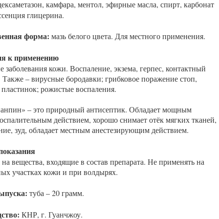
ексаметазон, камфара, ментол, эфирные масла, спирт, карбонат
ссенция глицерина.
венная форма:
мазь белого цвета. Для местного применения.
ия к применению
е заболевания кожи. Воспаление, экзема, герпес, контактный
. Также – вирусные бородавки; грибковое поражение стоп,
 пластинок; рожистые воспаления.
анпин» – это природный антисептик. Обладает мощным
оспалительным действием, хорошо снимает отёк мягких тканей,
ние, зуд, обладает местным анестезирующим действием.
показания
на вещества, входящие в состав препарата. Не применять на
ых участках кожи и при волдырях.
ыпуска:
туба – 20 грамм.
ство:
КНР, г. Гуанчжоу.