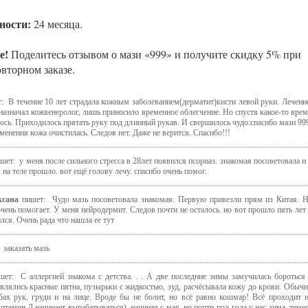
ности:
24 месяца.
е!
Поделитесь отзывом о мази «999» и получите скидку 5% при
вторном заказе.
: В течение 10 лет страдала кожным заболеванием(дерматит)кисти левой руки. Лечени
назначал кожвенеролог, лишь приносило временное облегчение. Но спустя какое-то вре
ось. Приходилось прятать руку под длинный рукав. И свершилось чудо:спасибо мази 99
менения кожа очистилась. Следов нет. Даже не верится. Спасибо!!!
шет: у меня после сильного стресса в 28лет появился псориаз. знакомая посоветовала и
 на теле прошло. вот ещё голову лечу. спасибо очень помог.
ксана
пишет: Чудо мазь посоветовала знакомая. Первую привезли прям из Китая. 
очень помогает. У меня нейродермит. Следов почти не осталось. но вот прошло пять лет
лся. Очень рада что нашла ее тут
 заказать мазь
ет: С аллергией знакома с детства. . . А две последние зимы замучилась бороться
влялись красные пятна, пузырьки с жидкостью, зуд, расчёсывала кожу до крови. Обыч
бах рук, груди и на лице. Вроде бы не болит, но всё равно кошмар! Всё проходит 
 витамин Д начинает вырабатываться), начиная с мая, но почти пол-года у нас зима, темн