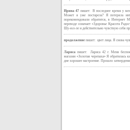
Ирина 47
пишет: В последнее время у мен
Может я уже постарела? Я потеряла инте
порекомендовали обратится, в Интернет М
переводе означает «Здоровье Красота Радос
Шу-юл-ле и действительно чувствую себя пр
продолжение
пишет: цвет лица. Я снова чу
Лариса
пишет: Лариса 42 г. Меня беспоко
магазин «Золотая черепаха» Я обратилась 
дне хорошее настроение. Прошло затвердения