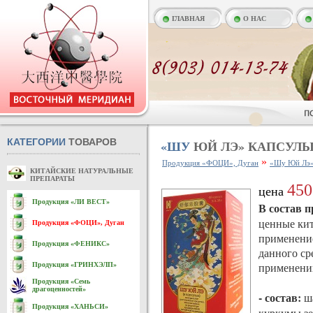
ГЛАВНАЯ
О НАС
КАТЕГОРИИ
ТОВАРОВ
«ШУ
ЮЙ ЛЭ» КАПСУЛ
»
Продукция «ФОЦИ», Дуган
«Шу Юй Лэ»
КИТАЙСКИЕ НАТУРАЛЬНЫЕ
ПРЕПАРАТЫ
450
цена
Продукция «ЛИ ВЕСТ»
В состав 
ценные кит
Продукция «ФОЦИ», Дуган
применени
Продукция «ФЕНИКС»
данного ср
применени
Продукция «ГРИНХЭЛП»
Продукция «Семь
драгоценностей»
- состав:
ша
Продукция «ХАНЬСИ»
куркумы зе