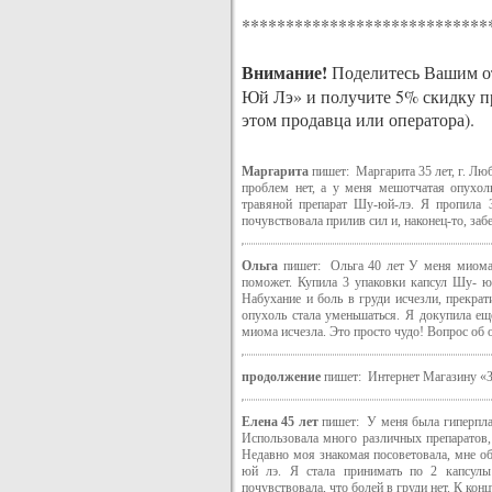
****************************
Внимание!
Поделитесь Вашим от
Юй Лэ» и получите 5% скидку п
этом продавца или оператора).
Маргарита
пишет: Маргарита 35 лет, г. Люб
проблем нет, а у меня мешотчатая опухол
травяной препарат Шу-юй-лэ. Я пропила 3
почувствовала прилив сил и, наконец-то, за
Ольга
пишет: Ольга 40 лет У меня миома 
поможет. Купила 3 упаковки капсул Шу- юй
Набухание и боль в груди исчезли, прекрат
опухоль стала уменьшаться. Я докупила ещ
миома исчезла. Это просто чудо! Вопрос об 
продолжение
пишет: Интернет Магазину «З
Елена 45 лет
пишет: У меня была гиперплаз
Использовала много различных препаратов,
Недавно моя знакомая посоветовала, мне о
юй лэ. Я стала принимать по 2 капсулы
почувствовала, что болей в груди нет. К кон