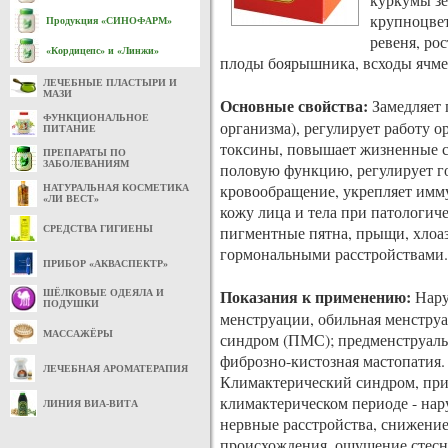
крупноцвет
Продукция «СИНОФАРМ»
ревеня, ро
«Кордицепс» и «Линжи»
плоды боярышника, всходы ячме
ЛЕЧЕБНЫЕ ПЛАСТЫРИ И
МАЗИ
Основные свойства:
Замедляет 
ФУНКЦИОНАЛЬНОЕ
организма), регулирует работу 
ПИТАНИЕ
токсины, повышает жизненные с
ПРЕПАРАТЫ ПО
ЗАБОЛЕВАНИЯМ
половую функцию, регулирует г
кровообращение, укрепляет имму
НАТУРАЛЬНАЯ КОСМЕТИКА
«ЛИ ВЕСТ»
кожу лица и тела при патологич
пигментные пятна, прыщи, хлоаз
СРЕДСТВА ГИГИЕНЫ
гормональными расстройствами.
ПРИБОР «АКВАСПЕКТР»
Показания к применению:
Нару
ШЁЛКОВЫЕ ОДЕЯЛА И
ПОДУШКИ
менструации, обильная менструа
МАССАЖЁРЫ
синдром (ПМС); предменструаль
фиброзно-кистозная мастопатия.
ЛЕЧЕБНАЯ АРОМАТЕРАПИЯ
Климактерический синдром, при
климактерическом периоде - нару
ЛИНИЯ ВИА-ВИТА
нервные расстройства, снижение
происхождения, ощущение стесн