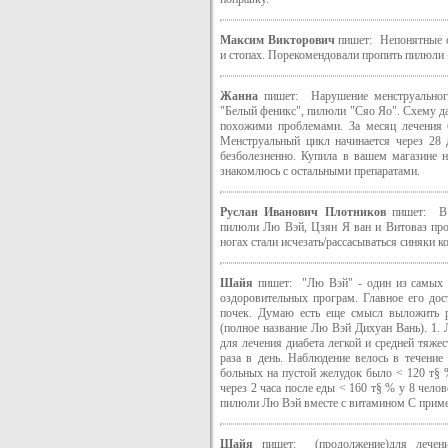
Максим Викторович
пишет: Непонятные с
и стопах. Порекомендовали пропить пилюли
Жанна
пишет: Нарушение менструальног
"Белый феникс", пилюли "Сяо Яо". Схему да
похожими проблемами. За месяц лечения б
Менструальный цикл начинается через 28 
безболезненно. Купила в вашем магазине 
знакомлюсь с остальными препаратами.
Руслан Иванович Плотников
пишет: В п
пилюли Лю Вэй, Цзян Я ван и Витоваз про
ногах стали исчезать/рассасываться синяки ко
Шайя
пишет: "Лю Вэй" - один из самых п
оздоровительных програм. Главное его дос
почек. Думаю есть еще смысл выложить 
(полное название Лю Вэй Дихуан Вань). 1.
для лечения диабета легкой и средней тяж
раза в день. Наблюдение велось в течение
больных на пустой желудок было < 120 т§ %
через 2 часа после еды < 160 т§ % у 8 чел
пилюли Лю Вэй вместе с витамином С приме
Шайя
пишет: (продолжение)для лечени