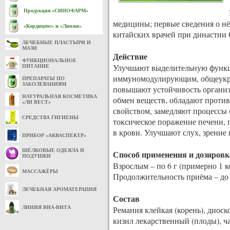
Продукция «СИНОФАРМ»
медицины; первые сведения о нё
«Кордицепс» и «Линжи»
китайских врачей при династии 
ЛЕЧЕБНЫЕ ПЛАСТЫРИ И
МАЗИ
Действие
ФУНКЦИОНАЛЬНОЕ
Улучшают выделительную функц
ПИТАНИЕ
иммуномодулирующим, общеукр
ПРЕПАРАТЫ ПО
ЗАБОЛЕВАНИЯМ
повышают устойчивость органи
НАТУРАЛЬНАЯ КОСМЕТИКА
обмен веществ, обладают проти
«ЛИ ВЕСТ»
свойством, замедляют процессы 
СРЕДСТВА ГИГИЕНЫ
токсическое поражение печени, 
в крови. Улучшают слух, зрение 
ПРИБОР «АКВАСПЕКТР»
ШЁЛКОВЫЕ ОДЕЯЛА И
Способ применения и дозировк
ПОДУШКИ
Взрослым – по 6 г (примерно 1 ко
МАССАЖЁРЫ
Продолжительность приёма – до 
ЛЕЧЕБНАЯ АРОМАТЕРАПИЯ
Состав
ЛИНИЯ ВИА-ВИТА
Ремания клейкая (корень), диоск
кизил лекарственный (плоды), ча