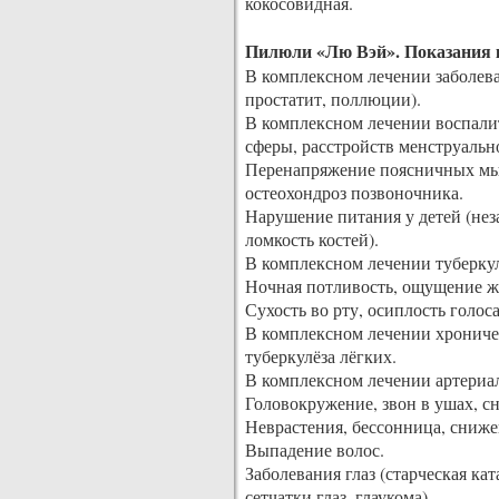
кокосовидная.
Пилюли «Лю Вэй». Показания 
В комплексном лечении заболев
простатит, поллюции).
В комплексном лечении воспали
сферы, расстройств менструальн
Перенапряжение поясничных мыш
остеохондроз позвоночника.
Нарушение питания у детей (нез
ломкость костей).
В комплексном лечении туберкул
Ночная потливость, ощущение жа
Сухость во рту, осиплость голос
В комплексном лечении хрониче
туберкулёза лёгких.
В комплексном лечении артериа
Головокружение, звон в ушах, с
Неврастения, бессонница, сниже
Выпадение волос.
Заболевания глаз (старческая ка
сетчатки глаз, глаукома).