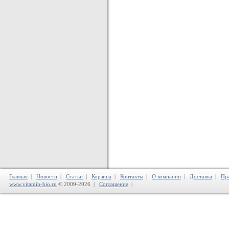
Главная
|
Новости
|
Статьи
|
Корзина
|
Контакты
|
О компании
|
Доставка
|
Пр
www.vitamin-bio.ru
© 2009-2026 |
Соглашение
|