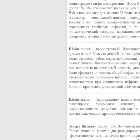
концентрацией альфа-фетопротеина. После 
достиг 76, 8%, что значительно лучше, чем 
Вэй использовался для лечения 87 больных
пищевода, — гиперплазией эпителия пищевода
течение 5 лет процент озлокачествления за
переноситься грибковая инфекция, в то
климактерический синдром: использовани
синдрома в течение 3 месяцев дало улучшени
Шайя
пишет: (продолжение)5. Излечивае
дихуан вань 6 больных детской поллакиурие
было отмечено неблагоприятной реакции и
голоса: пилюли Лю вэй принимались через р
них полностью вылечились 9 человек, удов
было эффекта у 5 человек, общий эффект со
что клиническое применение пилюль Лювэй 
использоваться при хроническом нефрите,
болезни, простатите, артериальной гипертен
Шайя
пишет: (продолжение) ишемической 
гипертиреозе, туберкулезе, гепатите
фаринголарингите, дерматите, воспалении 
поясничных мышц и других заболеваниях, св
Зайцев Виталий
пишет: Лю Вэй мне назнач
Только стоил он у них в два раза дороже
эффективностью мне назначила врач Бородин