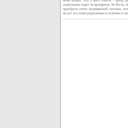
меня вопрос: кто у кого учится - центр 
спортсмены сидят на препаратах Ли Веста, о
приобрела статус медицинской системы, хо
но всё это очень разрозненно в отличии от ки