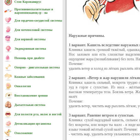
Стоп Коронавирус
Противовоспалительные и
жаропонижающ ср - ва
Для сердечно-cосудистой системы
Для мочеполовой системы
Наружные причины.
Для нервной системы
1 вариант. Кашель вследствие наружных п
Эндокринная система
Клиника: кашель громкий тяжёлый, одышка, 
Нос заложен или есть слизистые выделени
Помощь при диабете
ощущение жара (познабливание) без пота. На
Почение:
Опорно - двигательная система
удалить ветер и холод из лёгких рыхлить лёг
Кожные заболевания
2 вариант. «Ветер и жар нарушили лёгкие
Кпиника: кашель сильный, мокрота трудно о
Онкология
зуд в горле с сухостью. Из носа - жёлты
высокая температура тела. Боязнь ветра. Жа
Восстановление зрения
налёт.
Почение:
Дыхательная система
удалять ветер, чистить жар рыхлить лёгкие, 
Для полости рта, волос и ногтей
3 вариант. Ранение ветром и сухостью.
Клиника: сухой надсадный кашель, сильное п
Детоксикация организма
без мокроты, или мокро ты мало - в виде к
языке тонкий жёлтый сухой налёт. Печение:
Омоложение
- чистить жар, удалить ветер увлажнить сухос