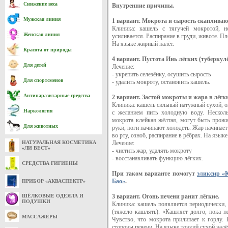
Снижение веса
Внутренние причины.
Мужская линия
1 вариант. Мокрота и сырость скапливают
Клиника: кашель с тягучей мокротой, 
Женская линия
усиливается. Распирание в груди, животе. П
На языке жирный налёт.
Красота от природы
4 вариант. Пустота Инь лёгких (туберкулё
Для детей
Лечение:
- укрепить селезёнку, осушить сырость
Для спортсменов
- удалить мокроту, остановить кашель.
Антипаразитарные средства
2 вариант. Застой мокроты и жара в лёгк
Клиника: кашель сильный натужный сухой, ох
Наркология
с желанием пить холодную воду. Нескол
мокрота клейкая жёлтая, могут быть прожи
Для животных
руки, ноги начинают холодеть. Жар начинает
во рту, озноб, распирание в рёбрах. На язык
НАТУРАЛЬНАЯ КОСМЕТИКА
Лечение:
«ЛИ ВЕСТ»
- чистить жар, удалять мокроту
- восстанавливать функцию лёгких.
СРЕДСТВА ГИГИЕНЫ
При таком варианте помогут
эликсир «
Бао»
.
ПРИБОР «АКВАСПЕКТР»
ШЁЛКОВЫЕ ОДЕЯЛА И
3 вариант. Огонь печени ранит лёгкие.
ПОДУШКИ
Клиника: кашель появляется периодически, 
(тяжело кашлять). «Кашляет долго, пока н
МАССАЖЁРЫ
Чувство, что мокрота прилипает к горлу.
стороны печени. На языке тонкий сухой налё