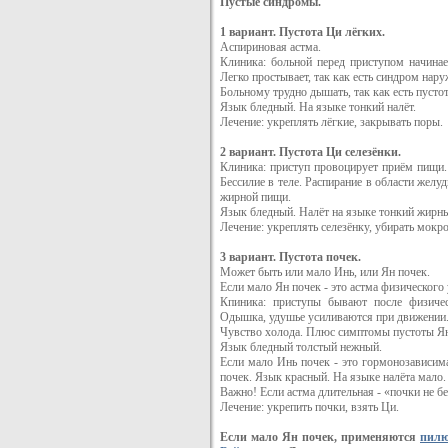
Пустые синдромы.
1 вариант. Пустота Ци лёгких.
Аспириновая астма.
Клиника: больной перед приступом начинае
Легко простывает, так как есть синдром нар
Больному трудно дышать, так как есть пусто
Язык бледный. На языке тонкий налёт.
Лечение: укреплять лёгкие, закрывать поры.
2 вариант. Пустота Ци селезёнки.
Клиника: приступ провоцирует приём пищи
Бессилие в теле. Распирание в области желу
жирной пищи.
Язык бледный. Налёт на языке тонкий жирны
Лечение: укреплять селезёнку, убирать мокро
3 вариант. Пустота почек.
Может быть или мало Инь, или Ян почек.
Если мало Ян почек - это астма физического 
Кпиника: приступы бывают после физичес
Одышка, удушье усиливаются при движении. 
Чувство холода. Плюс симптомы пустоты Ян
Язык бледный толстый нежный.
Если мало Инь почек - это гормонозависи
почек. Язык красный. На языке налёта мало.
Важно! Если астма длительная - «почки не бе
Лечение: укрепить почки, взять Ци.
Если мало Ян почек, применяются
пилю