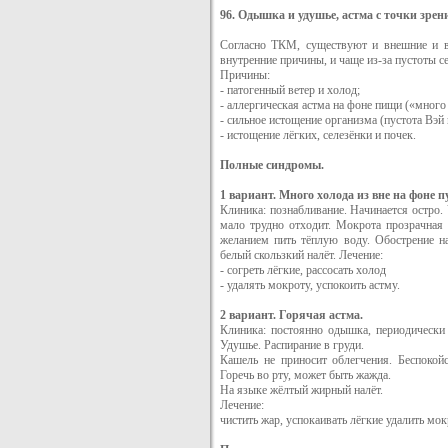
96. Одышка и удушье, астма с точки зре
Согласно ТКМ, существуют и внешние и в
внутренние причины, и чаще из-за пустоты с
Причины:
- патогенный ветер и холод;
- аллергическая астма на фоне пищи («много
- сильное истощение организма (пустота Вэй 
- истощение лёгких, селезёнки и почек.
Полные синдромы.
1 вариант. Много холода из вне на фоне п
Клиника: познабливание. Начинается остро.
мало трудно отходит. Мокрота прозрачная 
желанием пить тёплую воду. Обострение н
белый скользкий налёт. Лечение:
- согреть лёгкие, рассосать холод
- удалять мокроту, успокоить астму.
2 вариант. Горячая астма.
Клиника: постоянно одышка, периодически
Удушье. Распирание в груди.
Кашель не приносит облегчения. Беспокойс
Горечь во рту, может быть жажда.
На языке жёлтый жирный налёт.
Лечение:
чистить жар, успокаивать лёгкие удалить мок