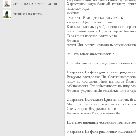
Характерно: когда больной кашляет, прик
ЛЕЧЕБНАЯ АРОМАТЕРАПИЯ
помогает вода.
Лечение:
ЛИНИЯ ВИА-ВИТА
- чистить лёгкие, успокаивать печень
- опустить Ци, опустить Огонь.
Кпиника: кашель сухой, постоянное перше
прожилками крови. Сухость гор-ла Больны
Тело языка красное, налёта мало.
Лечение:
питать Инь лёгких, увлажнять лёгкие остана
95. Что такое забывчивость?
При забывчивости в традиционной китайской
1 вариант. На фоне длительных раздумий 
Раздумья растворяют Ци. Селезёнка перестаё
пищу до состояния Йинь ци. Когда Йинь ц
забывчивости. Эта забывчивость по типу рас
Лечение: укреплять Ци селезёнки, питать сер
2 вариант. Истощение Цзин ци почек. (Бо
Мозг не питается, появляется забывчив
Сперматорея. Недержание мочи.
Лечение: питать Инь, успокоить Дух.
При этом варианте основным препарато
3 вариант. На фоне различных истощений