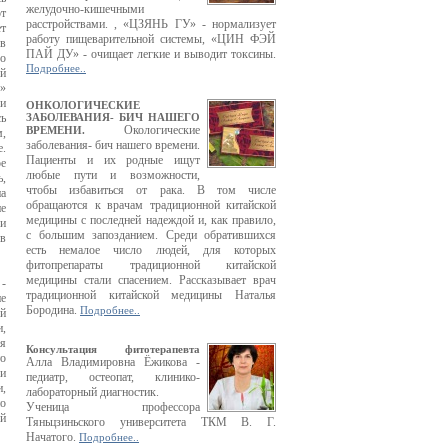
желудочно-кишечными
т
расстройствами. , «ЦЗЯНЬ ГУ» - нормализует
т
работу пищеварительной системы, «ЦИН ФЭЙ
 в
ПАЙ ДУ» - очищает легкие и выводит токсины.
го
Подробнее..
й
»
ли
ОНКОЛОГИЧЕСКИЕ
сь
ЗАБОЛЕВАНИЯ- БИЧ НАШЕГО
Окологические
ВРЕМЕНИ.
м,
заболевания- бич нашего времени.
.
Пациенты и их родные ищут
е
любые пути и возможности,
,
чтобы избавиться от рака. В том числе
на
обращаются к врачам традиционной китайской
ие
медицины с последней надеждой и, как правило,
ри
с большим запозданием. Среди обратившихся
 в
есть немалое число людей, для которых
фитопрепараты традиционной китайской
медицины стали спасением. Рассказывает врач
 -
традиционной китайской медицины Наталья
ие
Бородина.
Подробнее..
ой
и,
ая
Консультация фитотерапевта
то
Алла Владимировна Ёжикова -
ми
педиатр, остеопат, клинико-
и,
лабораторный диагностик.
но
Ученица профессора
ой
Тяньцзиньского университета ТКМ В. Г.
Начатого.
Подробнее..