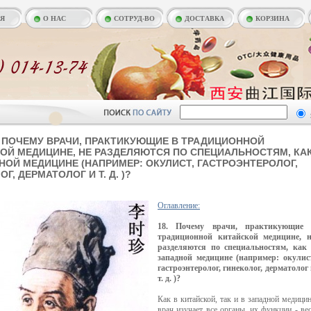
АЯ
О НАС
СОТРУД-ВО
ДОСТАВКА
КОРЗИНА
 ПОЧЕМУ ВРАЧИ, ПРАКТИКУЮЩИЕ В ТРАДИЦИОННОЙ
ОЙ МЕДИЦИНЕ, НЕ РАЗДЕЛЯЮТСЯ ПО СПЕЦИАЛЬНОСТЯМ, КА
НОЙ МЕДИЦИНЕ (НАПРИМЕР: ОКУЛИСТ, ГАСТРОЭНТЕРОЛОГ,
Г, ДЕРМАТОЛОГ И Т. Д. )?
Оглавление:
18. Почему врачи, практикующие 
традиционной китайской медицине, н
разделяются по специальностям, как 
западной медицине (например: окулист
гастроэнтеролог, гинеколог, дерматолог
т. д. )?
Как в китайской, так и в западной медици
врач изучает все органы, их функции - ве