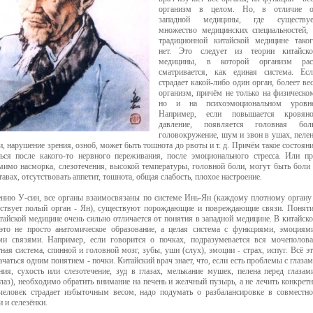
организм в целом. Но, в отличие о
западной медицины, где существуе
множество медицинских специальностей,
традиционной китайской медицине тако
нет. Это следует из теории китайско
медицины, в которой организм рас
сматривается, как единая система. Ес
страдает какой-либо один орган, болеет ве
организм, причём не только на физическо
но и на психоэмоциональном уровне
Например, если повышается кровяно
давление, появляется головная боль
головокружение, шум и звон в ушах, пеле
и, нарушение зрения, озноб, может быть тошнота до рвоты и т. д. Причём такое состоян
ься после какого-то нервного переживания, после эмоционального стресса. Или п
омимо насморка, слезотечения, высокой температуры, головной боли, могут быть боли
авах, отсутствовать аппетит, тошнота, общая слабость, плохое настроение.
ению У-син, все органы взаимосвязаны по системе Инь-Ян (каждому плотному органу
тствует полый орган - Ян), существуют порождающие и повреждающие связи. Понят
тайской медицине очень сильно отличается от понятия в западной медицине. В китайск
это не просто анатомическое образование, а целая система с функциями, эмоциям
и связями. Например, если говорится о почках, подразумевается вся мочеполов
тная система, спинной и головной мозг, зубы, уши (слух), эмоции - страх, испуг. Всё э
чаться одним понятием - почки. Китайский врач знает, что, если есть проблемы с глаза
ния, сухость или слезотечение, зуд в глазах, мелькание мушек, пелена перед глазам
лаз), необходимо обратить внимание на печень и желчный пузырь, а не лечить конкрет
 человек страдает избыточным весом, надо подумать о разбалансировке в совместн
и и селезёнки.