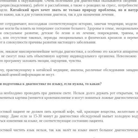
 отношении к окружающим. Очень полезными для диагностики оказываются сведения
скреции (выделениях), работе и расслаблении, а также о реакциях на стресс, потребностя
 цели.
Китайский врач хочет знать не только природу проблемы, но и натур
то важно, как и для установления диагноза, так и для назначения лечения.
ент сотрудничают, воссоздавая соответствующую историю, замечая тенденции, модели
ые могли бы влиять на теперешнее состояние больного. Здоровье в семье, эмоционально
и сексуальное развитие, детские бо лезни и их лечение, повреждения, травмы, 
я, или отсутствие таковых, периоды эмоциональных и физических кризисов и перем
т в совокупности причины развития настоящего заболевания.
м, никакие наисовременнейшие методы диагностики, а особенно это касается аппаратн
, не смогут пока зать объективную картину индивидуального организма. Невозможно
ю программу заложить эмоции, ощущения, чувства.
чу, практикующему в китайской медицине, анализы, различные обследования западн
какой ценной информации не несут.
и подготовка к диагностике по языку, если нужна, то какая?
а необходимо проводить при дневном свете. Нельзя долго держать рот открытым, т
мениться картина (меняется кровенаполнение и могут появиться ложные диагностическ
остикой пациент не должен пить крепкий кофе, чай, красящие вещества, желательно 
 пищу. Даже если за 15-30 минут до диагностики обследуемый выпьет холодную вод
ься изменения на языке, не соответствующие состоянию пациента.
остикой чистить язык нельзя, так как налёт на языке имеет большое диагностическ