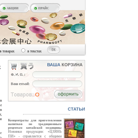
АКЦИИ
ПРАЙС
в товарах
в текстах
ВАША
КОРЗИНА
К
O
в
е
CТАТЬИ
в
,
 и
Концентраты для приготовления
напитков по традиционным
рецептам китайской медицины
Новинки продукции: «ЦЗЯНЬ
не
ПИ» - справляется с общими
сь