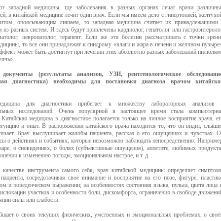
от западной медицины, где заболевания в разных органах лечат врачи различны
ей, в китайской медицине лечит один врач. Если мы имеем дело с гипертонией, желтухо
титом, опоясывающим лишаем, то западная медицина считает их принадлежащими 
 из разных систем. И здесь будут привлечены кардиолог, гепатолог или гастроэнтероло
матолог, невропатолог, терапевт. Если же эти болезни рассматривать с точки зрен
дицины, то все они принадлежат к синдрому «влаги и жара в печени и желчном пузыре
эффект может быть достигнут при лечении этих абсолютно разных заболеваний пилюля
елчь».
документы (результаты анализов, УЗИ, рентгенологическое обследование
ная диагностика) необходимы для постановки диагноза врачом китайско
едицина для диагностики прибегает к множеству лабораторных анализов 
альных исследований. Очень популярной в настоящее время стала компьютерна
 Китайская медицина в диагностике полагается только на личное восприятие врача, е
нтуицию и опыт. В распоряжении китайского врача находится то, что он видит, слыши
сязает. Врач выслушивает жалобы пациента, рассказ о его ощущениях и чувствах. 
осы о действиях и событиях, которые невозможно наблюдать непосредственно. Наприме
жаре, о сновидениях, о болях (субъективные ощущения), аппетите, любимых продукт
ошении к изменению погоды, эмоциональном настрое, и т. д. .
 качестве инструмента самого себя, врач китайской медицины определяет симпто
 пациента, сосредотачивая своё внимание и восприятие на его позе, фигуре, пластик
м и поведенческом выражении; на особенностях состояния языка, пульса, цвета лица 
дислокации участков и особенности боли, дискомфорта, ограничения в свободе движени
нии силы или слабости.
бщает о своих текущих физических, умственных и эмоциональных проблемах, о сво