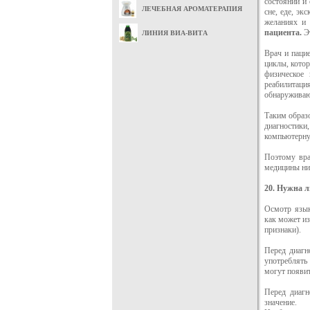
состоянии и
ЛЕЧЕБНАЯ АРОМАТЕРАПИЯ
сне, еде, эк
желаниях и
пациента.
Э
ЛИНИЯ ВИА-ВИТА
Врач и паци
циклы, котор
физическое 
реабилитаци
обнаруживаю
Таким образо
диагностики
компьютерну
Поэтому вра
медицины ни
20. Нужна л
Осмотр язык
как может из
признаки).
Перед диагн
употреблять
могут появит
Перед диагн
значение.