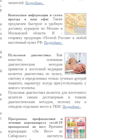
 о
читателей.
Подробнее..
х,
у
Контактная информация и схема
Также
проезда в наш офис
предлагаем быструю и удобную
 и
доставку курьером по Москве и
е,
Московской области. И –
их
отправку продукции «Почтой России» в любой
ен
населённый пункт РФ.
Подробнее..
ой
Как
Пульсовая диагностика.
 в
известно, основным
диагностическим методом
принятом в восточной медицине
ой
является диагностика по пульсу,
снятому в определенных точках лучевых артерий
пациента, параметру всегда присутствующему у
живого человека.
Пульсовая диагностика является для восточного
ак
целителя самым достоверным и тонким
ие
диагностическим методом, поэтому ему и
отведено отдельное место в ТКМ.
Подробнее..
не
у,
Программа профилактики и
лечения коронавируса covid-19
Врачами
препаратами ли вест
корпорации «Ли Вест» из
ое
Сибирского института