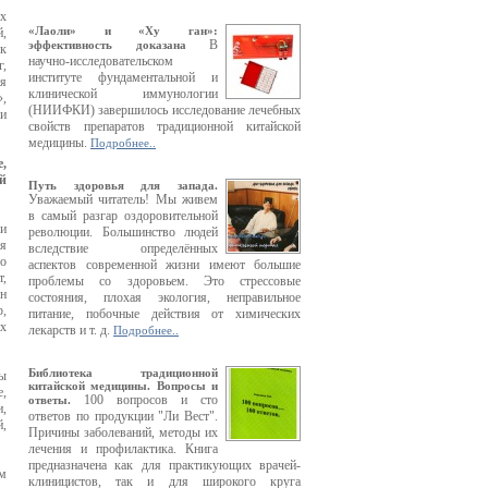
х
«Лаоли» и «Ху ган»:
й,
В
эффективность доказана
к
научно-исследовательском
г,
институте фундаментальной и
ия
клинической иммунологии
»,
(НИИФКИ) завершилось исследование лечебных
ми
свойств препаратов традиционной китайской
медицины.
Подробнее..
,
й
Путь здоровья для запада.
Уважаемый читатель! Мы живем
в самый разгар оздоровительной
и
революции. Большинство людей
я
вследствие определённых
го
аспектов современной жизни имеют большие
т,
проблемы со здоровьем. Это стрессовые
Он
состояния, плохая экология, неправильное
р,
питание, побочные действия от химических
ах
лекарств и т. д.
Подробнее..
Библиотека традиционной
мы
китайской медицины. Вопросы и
е,
100 вопросов и сто
ответы.
и,
ответов по продукции "Ли Вест".
й,
Причины заболеваний, методы их
лечения и профилактика. Книга
предназначена как для практикующих врачей-
ём
клиницистов, так и для широкого круга