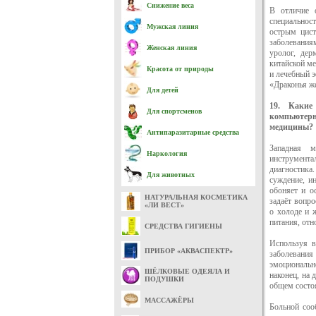
Снижение веса
В отличие 
специальност
Мужская линия
острым цис
заболеваниям
Женская линия
уролог, дер
китайской ме
Красота от природы
и лечебный 
«Драконья ж
Для детей
19. Какие 
Для спортсменов
компьютер
медицины?
Антипаразитарные средства
Западная м
Наркология
инструмент
диагностика.
Для животных
суждение, и
обоняет и о
НАТУРАЛЬНАЯ КОСМЕТИКА
задаёт вопр
«ЛИ ВЕСТ»
о холоде и 
питания, отн
СРЕДСТВА ГИГИЕНЫ
Используя в
ПРИБОР «АКВАСПЕКТР»
заболевания
эмоционально
ШЁЛКОВЫЕ ОДЕЯЛА И
наконец, на 
ПОДУШКИ
общем состоя
МАССАЖЁРЫ
Больной соо