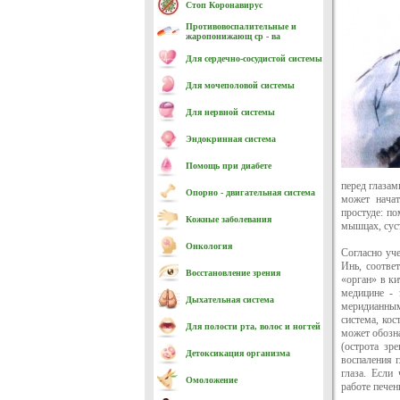
Стоп Коронавирус
Противовоспалительные и
жаропонижающ ср - ва
Для сердечно-cосудистой системы
Для мочеполовой системы
Для нервной системы
Эндокринная система
Помощь при диабете
перед глазам
Опорно - двигательная система
может начат
простуде: п
Кожные заболевания
мышцах, суст
Онкология
Согласно уч
Инь, соотве
Восстановление зрения
«орган» в ки
медицине - 
Дыхательная система
меридианным
система, кос
Для полости рта, волос и ногтей
может обозна
(острота зре
Детоксикация организма
воспаления г
глаза. Если
Омоложение
работе печен