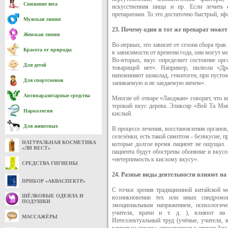
Снижение веса
искусственная пища и пр. Если лечить о
препаратами. То это достаточно быстрый, эф
Мужская линия
23. Почему один и тот же препарат может
Женская линия
Во-первых, это зависит от сезона сбора тра
Красота от природы
в зависимости от времени года, они могут ме
Во-вторых, вкус определяет состояние орг
Для детей
товарищей нет». Например, пилюли «Др
напоминают шоколад, гематоген, при пусто
Для спортсменов
запиваемую и не заедаемую ничем».
Антипаразитарные средства
Многие об отваре «Лаоджан» говорят, что вк
терпкий вкус дерева. Эликсир «Вей Та Мин
Наркология
кислый.
Для животных
В процессе лечения, восстановления органов
селезёнки, есть такой симптом - безвкусие,
НАТУРАЛЬНАЯ КОСМЕТИКА
которые долгое время пациент не ощущал.
«ЛИ ВЕСТ»
пациента будут обострены обоняние и вкусо
«нетерпимость к кислому вкусу».
СРЕДСТВА ГИГИЕНЫ
24. Разные виды деятельности влияют на
ПРИБОР «АКВАСПЕКТР»
С точки зрения традиционной китайской 
ШЁЛКОВЫЕ ОДЕЯЛА И
возникновении тех или иных синдромо
ПОДУШКИ
эмоциональным напряжением, психологиче
учителя, врачи и т. д. ), влияют на 
МАССАЖЁРЫ
Интеллектуальный труд (учёные, учителя, в