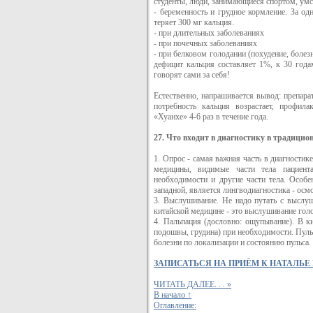
студенты, люди, занимающиеся спортом, ум
- беременность и грудное кормление. За о
теряет 300 мг кальция.
- при длительных заболеваниях
- при почечных заболеваниях
- при белковом голодании (похудение, болез
дефицит кальция составляет 1%, к 30 год
говорят сами за себя!
Естественно, напрашивается вывод: препара
потребность кальция возрастает, профил
«Хуанхе» 4-6 раз в течение года.
27. Что входит в диагностику в традици
1. Опрос - самая важная часть в диагностик
медицины, видимые части тела пациент
необходимости и другие части тела. Особ
западной, является лингводиагностика - осм
3. Выслушивание. Не надо путать с выслу
китайской медицине - это выслушивание голо
4. Пальпация (дословно: ощупывание). В ки
подошвы, грудина) при необходимости. Пульс
болезни по локализации и состоянию пульса.
ЗАПИСАТЬСЯ НА ПРИЁМ К НАТАЛЬЕ
ЧИТАТЬ ДАЛЕЕ. . . »
В начало ↑
Оглавление: