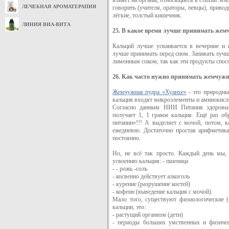
влияет на органы, относящиеся к стихии Зе
ЛЕЧЕБНАЯ АРОМАТЕРАПИЯ
говорить (учителя, ораторы, певцы), привод
лёгкие, толстый кишечник.
ЛИНИЯ ВИА-ВИТА
25. В какое время лучше принимать жем
Кальций лучше усваивается в вечерние и 
лучше принимать перед сном. Запивать луч
лимонным соком, так как эти продукты спос
26. Как часто нужно принимать жемчуж
Жемчужная пудра «Хуанхе»
- это природны
кальция входят микроэлементы и аминокисл
Согласно данным НИИ Питания здоровый
получает 1, 1 грамм кальция. Ещё раз о
питании»!!! А выделяет с мочой, потом, к
ежедневно. Достаточно простая арифметик
постоянно.
Но, не всё так просто. Каждый день мы, 
усвоению кальция: - пшеница
- - рожь -соль
- косвенно действует алкоголь
- курение (разрушение костей)
- кофеин (выведение кальция с мочой).
Мало того, существуют физиологические (н
кальции, это:
- растущий организм (дети)
- периоды больших умственных и физическ