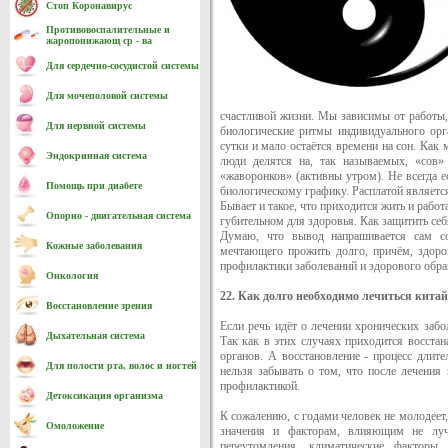
Стоп Коронавирус
Противовоспалительные и
жаропонижающ ср - ва
Для сердечно-cосудистой системы
Для мочеполовой системы
счастливой жизни. Мы зависимы от работы,
Для нервной системы
биологические ритмы индивидуального орг
сутки и мало остаётся времени на сон. Как 
Эндокринная система
люди делятся на, так называемых, «сов»
«жаворонков» (активны утром). Не всегда 
Помощь при диабете
биологическому графику. Расплатой является
Бывает и такое, что приходится жить и рабо
Опорно - двигательная система
губительном для здоровья. Как защитить себ
Думаю, что вывод напрашивается сам со
Кожные заболевания
мечтающего прожить долго, причём, здоро
профилактики заболеваний и здорового обра
Онкология
22. Как долго необходимо лечиться кита
Восстановление зрения
Если речь идёт о лечении хронических забо
Дыхательная система
Так как в этих случаях приходится восстан
органов. А восстановление - процесс длит
Для полости рта, волос и ногтей
нельзя забывать о том, что после лечения
профилактикой.
Детоксикация организма
К сожалению, с годами человек не молодеет,
Омоложение
значения и факторам, влияющим не луч
переутомления, климатические факторы,