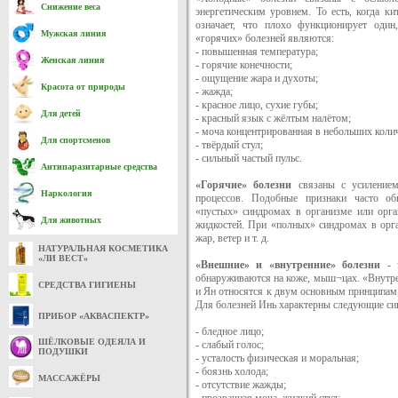
Снижение веса
энергетическим уровнем. То есть, когда к
означает, что плохо функционирует один
Мужская линия
«горячих» болезней являются:
- повышенная температура;
Женская линия
- горячие конечности;
- ощущение жара и духоты;
Красота от природы
- жажда;
- красное лицо, сухие губы;
Для детей
- красный язык с жёлтым налётом;
- моча концентрированная в небольших колич
Для спортсменов
- твёрдый стул;
- сильный частый пульс.
Антипаразитарные средства
«Горячие» болезни
связаны с усилением
Наркология
процессов. Подобные признаки часто о
«пустых» синдромах в организме или орган
Для животных
жидкостей. При «полных» синдромах в орга
жар, ветер и т. д.
НАТУРАЛЬНАЯ КОСМЕТИКА
«ЛИ ВЕСТ»
«Внешние» и «внутренние» болезни
- э
обнаруживаются на коже, мыш¬цах. «Внутре
СРЕДСТВА ГИГИЕНЫ
и Ян относятся к двум основным принципам
Для болезней Инь характерны следующие с
ПРИБОР «АКВАСПЕКТР»
- бледное лицо;
ШЁЛКОВЫЕ ОДЕЯЛА И
- слабый голос;
ПОДУШКИ
- усталость физическая и моральная;
- боязнь холода;
МАССАЖЁРЫ
- отсутствие жажды;