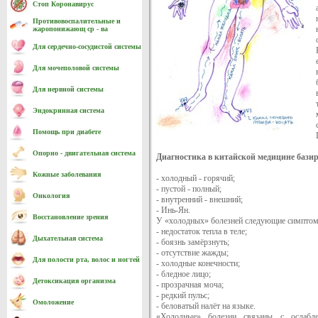
Стоп Коронавирус
Противовоспалительные и
жаропонижающ ср - ва
Для сердечно-cосудистой системы
Для мочеполовой системы
Для нервной системы
Эндокринная система
Помощь при диабете
Опорно - двигательная система
Диагностика в китайской медицине базир
Кожные заболевания
- холодный - горячий;
- пустой - полный;
Онкология
- внутренний - внешний;
- Инь-Ян.
Восстановление зрения
У «холодных» болезней следующие симпто
- недостаток тепла в теле;
Дыхательная система
- боязнь замёрзнуть;
- отсутствие жажды;
Для полости рта, волос и ногтей
- холодные конечности;
- бледное лицо;
Детоксикация организма
- прозрачная моча;
- редкий пульс;
Омоложение
- беловатый налёт на языке.
«Холодные» болезни связаны с ослабл