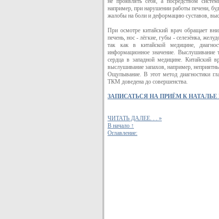
не проявлять себя, а посредством систе
например, при нарушении работы печени, буд
жалобы на боли и деформацию суставов, высо
При осмотре китайский врач обращает внима
печень, нос - лёгкие, губы - селезёнка, желу
так как в китайской медицине, диагнос
информационное значение. Выслушивание т
сердца в западной медицине. Китайский в
выслушивание запахов, например, неприятны
Ощупывание. В этот метод диагностики гл
ТКМ доведена до совершенства.
ЗАПИСАТЬСЯ НА ПРИЁМ К НАТАЛЬЕ
ЧИТАТЬ ДАЛЕЕ. . . »
В начало ↑
Оглавление: