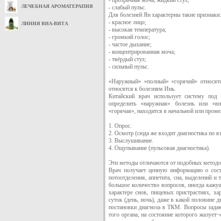
- прозрачная моча, жидкий стул;
ЛЕЧЕБНАЯ АРОМАТЕРАПИЯ
- слабый пульс.
Для болезней Ян характерны такие признаки:
- красное лицо;
ЛИНИЯ ВИА-ВИТА
- высокая температура;
- громкий голос;
- частое дыхание;
- концентрированная моча;
- твёрдый стул;
- сильный пульс.
«Наружный» «полный» «горячий» относятс
относятся к болезням Инь.
Китайский врач использует систему под 
определить «наружная» болезнь или «вн
«горячая», находится в начальной или проме
1. Опрос.
2. Осмотр (сюда же входит диагностика по я
3. Выслушивание.
4. Ощупывание (пульсовая диагностика).
Эти методы отличаются от подобных методо
Врач получает ценную информацию о состо
потоотделения, аппетита, сна, выделений и 
большое количество вопросов, иногда каж
характере снов, пищевых пристрастиях, хар
суток (день, ночь), даже в какой половине 
постановки диагноза в ТКМ. Вопросы задаю
того органа, на состояние которого жалует¬