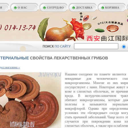
АЯ
О НАС
СОТРУД-ВО
ДОСТАВКА
КОРЗИНА
КТЕРИАЛЬНЫЕ
СВОЙСТВА ЛЕКАРСТВЕННЫХ ГРИБОВ
дел магазина »
Нашими соседями по планете являются 
невидимые для человеческого глаз
микроорганизмы. Многие из них мирн
сосуществуют с нами. Некоторые живут 
коже и слизистых оболочках, не причин
вреда. В желудочно-кишечном тракт
обитают микроорганизмы, которые даж
полезны и называются нормально
микрофлорой. Однако при определенны
условиях эти «безвредные» соседи мог
стать причиной заболеваний. Чаще всего э
случается при повреждении кожи ил
слизистых оболочек, а также при ослаблен