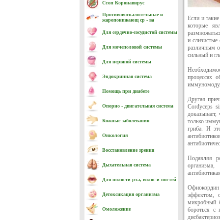
Стоп Коронавирус
Противовоспалительные и
Если и такие
жаропонижающ ср - ва
которые яв
Для сердечно-cосудистой системы
размножаться
и слизистые
Для мочеполовой системы
различным о
сильный и г
Для нервной системы
Необходимо
Эндокринная система
процессах о
иммуномоду
Помощь при диабете
Другая прич
Опорно - двигательная система
Cordyceps s
доказывает,
Кожные заболевания
только имму
гриба. И эт
Онкология
антибиотик
антибиотиче
Восстановление зрения
Подавляя р
Дыхательная система
организма,
антибиотика
Для полости рта, волос и ногтей
Офиокордин 
Детоксикация организма
эффектом, 
микробный б
Омоложение
бороться с 
дисбактерио