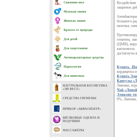
Снижение веса
Воздействие
защитное дей
Мужская линия
Антибактер
Женская линия
большого рад
палочка, син
Красота от природы
Противовиру
Для детей
гепатита, п
(ЦМВ), виру
Для спортсменов
каплазмоза,
достигнуты 
Антипаразитарные средства
Наркология
Купить Имп
кордицепса 
Для животных
Купить Элик
Капсулы «
Линчжи, пор
НАТУРАЛЬНАЯ КОСМЕТИКА
«ЛИ ВЕСТ»
Чай «Лювэй
Эликсир тр
СРЕДСТВА ГИГИЕНЫ
0%, Линчжи,
ПРИБОР «АКВАСПЕКТР»
ШЁЛКОВЫЕ ОДЕЯЛА И
ПОДУШКИ
МАССАЖЁРЫ