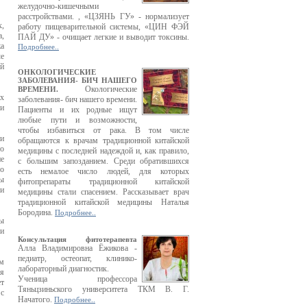
желудочно-кишечными
расстройствами. , «ЦЗЯНЬ ГУ» - нормализует
х,
работу пищеварительной системы, «ЦИН ФЭЙ
,
ПАЙ ДУ» - очищает легкие и выводит токсины.
жа
Подробнее..
ые
ый
ОНКОЛОГИЧЕСКИЕ
ЗАБОЛЕВАНИЯ- БИЧ НАШЕГО
Окологические
ВРЕМЕНИ.
х
заболевания- бич нашего времени.
ми
Пациенты и их родные ищут
любые пути и возможности,
чтобы избавиться от рака. В том числе
ии
обращаются к врачам традиционной китайской
то
медицины с последней надеждой и, как правило,
не
с большим запозданием. Среди обратившихся
го
есть немалое число людей, для которых
ры
фитопрепараты традиционной китайской
и
медицины стали спасением. Рассказывает врач
традиционной китайской медицины Наталья
Бородина.
Подробнее..
ы
и
Консультация фитотерапевта
Алла Владимировна Ёжикова -
педиатр, остеопат, клинико-
ым
лабораторный диагностик.
я
Ученица профессора
ет
Тяньцзиньского университета ТКМ В. Г.
 с
Начатого.
Подробнее..