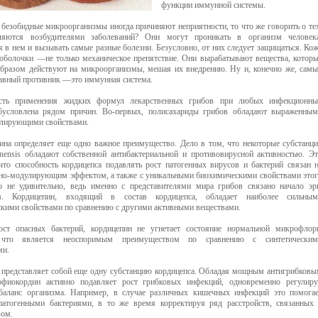
функции иммунной системы.
 безобидные микроорганизмы иногда причиняют неприятности, то что же говорить о те
ляются возбудителями заболеваний? Они могут проникать в организм человека
 в нем и вызывать самые разные болезни. Безусловно, от них следует защищаться. Ко
 оболочки —не только механическое препятствие. Они вырабатывают вещества, котор
бразом действуют на микроорганизмы, мешая их внедрению. Ну и, конечно же, сам
лавный противник —это иммунная система.
сть применения жидких формул лекарственных грибов при любых инфекционны
бусловлена рядом причин. Во-первых, полисахариды грибов обладают выраженны
лирующими свойствами.
ина определяет еще одно важное преимущество. Дело в том, что некоторые субстанц
inensis обладают собственной антибактериальной и противовирусной активностью. Э
 что способность кордицепса подавлять рост патогенных вирусов и бактерий связан 
но-модулирующим эффектом, а также с уникальными биохимическими свойствами это
о не удивительно, ведь именно с представителями мира грибов связано начало э
ов. Кордицепин, входящий в состав кордицепса, обладает наиболее сильным
скими свойствами по сравнению с другими активными веществами.
ост опасных бактерий, кордицепин не угнетает состояние нормальной микрофлор
 что является неоспоримым преимуществом по сравнению с синтетическим
ми.
представляет собой еще одну субстанцию кордицепса. Обладая мощным антигрибков
офиокордин активно подавляет рост грибковых инфекций, одновременно регулиру
аланс организма. Например, в случае различных кишечных инфекций это помога
патогенными бактериями, в то же время корректируя ряд расстройств, связанных
зом.