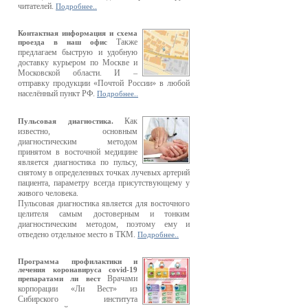
читателей.
Подробнее..
Контактная информация и схема
Также
проезда в наш офис
предлагаем быструю и удобную
доставку курьером по Москве и
Московской области. И –
отправку продукции «Почтой России» в любой
населённый пункт РФ.
Подробнее..
Как
Пульсовая диагностика.
известно, основным
диагностическим методом
принятом в восточной медицине
является диагностика по пульсу,
снятому в определенных точках лучевых артерий
пациента, параметру всегда присутствующему у
живого человека.
Пульсовая диагностика является для восточного
целителя самым достоверным и тонким
диагностическим методом, поэтому ему и
отведено отдельное место в ТКМ.
Подробнее..
Программа профилактики и
лечения коронавируса covid-19
Врачами
препаратами ли вест
корпорации «Ли Вест» из
Сибирского института