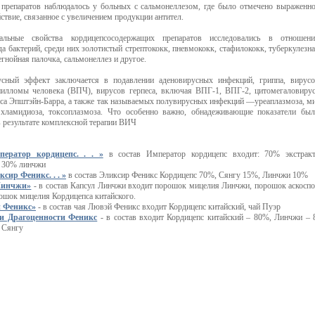
 препаратов наблюдалось у больных с сальмонеллезом, где было отмечено выраженн
ствие, связанное с увеличением продукции антител.
иальные свойства кордицепсосодержащих препаратов исследовались в отношени
а бактерий, среди них золотистый стрептококк, пневмококк, стафилококк, туберкулезн
егнойная палочка, сальмонеллез и другое.
сный эффект заключается в подавлении аденовирусных инфекций, гриппа, вирус
апилломы человека (ВПЧ), вирусов герпеса, включая ВПГ-1, ВПГ-2, цитомегаловиру
са Эпштэйн-Барра, а также так называемых полувирусных инфекций —уреаплазмоза, м
 хламидиоза, токсоплазмоза. Что особенно важно, обнадеживающие показатели бы
в результате комплексной терапии ВИЧ
ератор кордицепс. . . »
в состав Император кордицепс входит: 70% экстракт
и 30% линчжи
сир Феникс. . . »
в состав Эликсир Феникс Кордицепс 70%, Сянгу 15%, Линчжи 10%
Линчжи»
- в состав Капсул Линчжи входит порошок мицелия Линчжи, порошок аскосп
ошок мицелия Кордицепса китайского.
 Феникс»
- в состав чая Лювэй Феникс входит Кордицепс китайский, чай Пуэр
и Драгоценности Феникс
- в состав входит Кордицепс китайский – 80%, Линчжи – 
 Сянгу