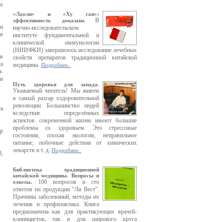
ое
«Лаоли» и «Ху ган»:
В
эффективность доказана
и
научно-исследовательском
ая
институте фундаментальной и
клинической иммунологии
(НИИФКИ) завершилось исследование лечебных
ов
свойств препаратов традиционной китайской
са
медицины.
Подробнее..
и-
ли
Путь здоровья для запада.
Уважаемый читатель! Мы живем
в самый разгар оздоровительной
революции. Большинство людей
а
вследствие определённых
аспектов современной жизни имеют большие
проблемы со здоровьем. Это стрессовые
ор
состояния, плохая экология, неправильное
питание, побочные действия от химических
лекарств и т. д.
Подробнее..
8,
Библиотека традиционной
китайской медицины. Вопросы и
100 вопросов и сто
ответы.
ответов по продукции "Ли Вест".
Причины заболеваний, методы их
лечения и профилактика. Книга
предназначена как для практикующих врачей-
клиницистов, так и для широкого круга