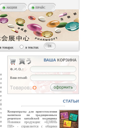
АКЦИИ
ПРАЙС
в товарах
в текстах
ВАША
КОРЗИНА
и
а
о
O
на
яя
е
е
CТАТЬИ
й
х
Концентраты для приготовления
ут
напитков по традиционным
то
рецептам китайской медицины
и
Новинки продукции: «ЦЗЯНЬ
ии
ПИ» - справляется с общими