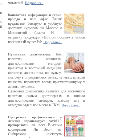
читателей.
Подробнее..
ет
ов
Контактная информация и схема
ют
Также
проезда в наш офис
ть
предлагаем быструю и удобную
ой
доставку курьером по Москве и
Московской области. И –
отправку продукции «Почтой России» в любой
населённый пункт РФ.
Подробнее..
Как
Пульсовая диагностика.
известно, основным
диагностическим методом
принятом в восточной медицине
является диагностика по пульсу,
снятому в определенных точках лучевых артерий
пациента, параметру всегда присутствующему у
живого человека.
Пульсовая диагностика является для восточного
целителя самым достоверным и тонким
диагностическим методом, поэтому ему и
отведено отдельное место в ТКМ.
Подробнее..
Программа профилактики и
лечения коронавируса covid-19
Врачами
препаратами ли вест
корпорации «Ли Вест» из
Сибирского института