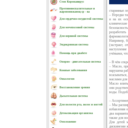
Стоп Коронавирус
Противовоспалительные и
старинные л
жаропонижающ ср - ва
– Нередко та
Для сердечно-cосудистой системы
и на их осн
клинически
Для мочеполовой системы
безопасност
разработать
Для нервной системы
фармакологич
Например, б
Эндокринная система
(экстракт, 
наступление
Помощь при диабете
учёными, что
Опорно - двигательная система
– В чём секр
– Масло, пр
Кожные заболевания
нарушена раб
всасываться
Онкология
маслами для
Масло впиты
Восстановление зрения
они родствен
воды. Подоб
Дыхательная система
– Ассортимен
Для полости рта, волос и ногтей
– Мы расшир
избавления о
Детоксикация организма
два варианта
также для во
Омоложение
Для детей 
дискинезии 