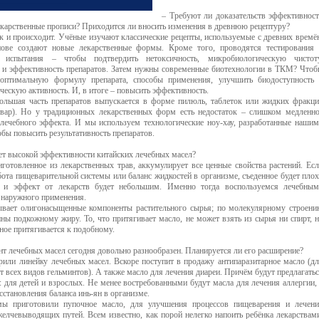
– Требуют ли доказательств эффективнос
екарственные прописи? Приходится ли вносить изменения в древнюю рецептуру?
к и происходит. Учёные изучают классические рецепты, используемые с древних времё
ове создают новые лекарственные формы. Кроме того, проводятся тестирования
е испытания – чтобы подтвердить нетоксичность, микробиологическую чистоту
ь и эффективность препаратов. Затем нужны современные биотехнологии в ТКМ? Что
 оптимальную формулу препарата, способы применения, улучшить биодоступность
ескую активность. И, в итоге – повысить эффективность.
ольшая часть препаратов выпускается в форме пилюль, таблеток или жидких фракц
отвар). Но у традиционных лекарственных форм есть недостаток – слишком медленн
 лечебного эффекта. И мы используем технологические ноу-хау, разработанные наши
бы повысить результативность препаратов.
ет высокой эффективности китайских лечебных масел?
иготовленное из лекарственных трав, аккумулирует все ценные свойства растений. Ес
ота пищеварительной системы или баланс жидкостей в организме, съеденное будет пло
, и эффект от лекарств будет небольшим. Именно тогда воспользуемся лечебны
 наружного применения.
вает олигонасыщенные компоненты растительного сырья; по молекулярному строен
ны подкожному жиру. То, что притягивает масло, не может взять из сырья ни спирт, 
ное притягивается к подобному.
т лечебных масел сегодня довольно разнообразен. Планируется ли его расширение?
или линейку лечебных масел. Вскоре поступит в продажу антипаразитарное масло (д
т всех видов гельминтов). А также масло для лечения диареи. Причём будут предлагать
: для детей и взрослых. Не менее востребованными будут масла для лечения аллергии,
сстановления баланса инь-ян в организме.
мы приготовили пупочное масло, для улучшения процессов пищеварения и лечени
желчевыводящих путей. Всем известно, как порой нелегко напоить ребёнка лекарствам