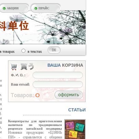
АКЦИИ
ПРАЙС
в товарах
в текстах
ВАША
КОРЗИНА
нт
и
O
.
т
ля
а
CТАТЬИ
).
м
Концентраты для приготовления
й
напитков по традиционным
я,
рецептам китайской медицины
м
Новинки продукции: «ЦЗЯНЬ
.
ПИ» - справляется с общими