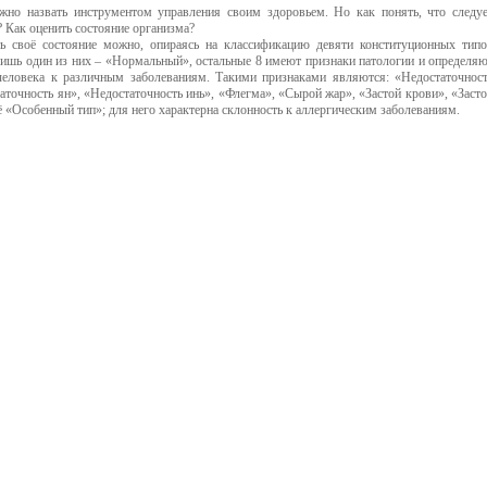
но назвать инструментом управления своим здоровьем. Но как понять, что следу
 Как оценить состояние организма?
ь своё состояние можно, опираясь на классификацию девяти конституционных тип
Лишь один из них – «Нормальный», остальные 8 имеют признаки патологии и определя
человека к различным заболеваниям. Такими признаками являются: «Недостаточнос
аточность ян», «Недостаточность инь», «Флегма», «Сырой жар», «Застой крови», «Заст
ё «Особенный тип»; для него характерна склонность к аллергическим заболеваниям.