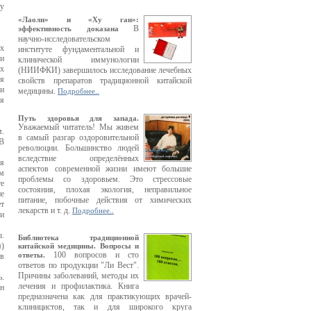
ку
«Лаоли» и «Ху ган»:
В
эффективность доказана
научно-исследовательском
ых
институте фундаментальной и
 и
клинической иммунологии
х
(НИИФКИ) завершилось исследование лечебных
ся
свойств препаратов традиционной китайской
и
медицины.
Подробнее..
ия
Путь здоровья для запада.
Уважаемый читатель! Мы живем
м.
в самый разгар оздоровительной
 В
революции. Большинство людей
вследствие определённых
ия
аспектов современной жизни имеют большие
ем
проблемы со здоровьем. Это стрессовые
те
состояния, плохая экология, неправильное
е
питание, побочные действия от химических
ет
лекарств и т. д.
Подробнее..
 и
ы.
Библиотека традиционной
м)
китайской медицины. Вопросы и
100 вопросов и сто
ответы.
 в
ответов по продукции "Ли Вест".
Причины заболеваний, методы их
ь.
лечения и профилактика. Книга
эн
предназначена как для практикующих врачей-
клиницистов, так и для широкого круга