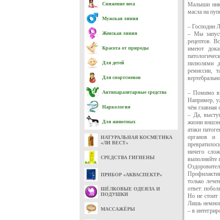
Снижение веса
Малыши ника
масла на пуп
Мужская линия
– Господин 
Женская линия
– Мы запуст
рецептов. В
Красота от природы
имеют дока
патологичес
Для детей
пилюлями д
ремиссии, т
Для спортсменов
вертебрально
Антипаразитарные средства
– Помимо вы
Например, у
Наркология
чём главная 
– Да, высту
Для животных
жизни яншэн
атаки патоге
органов и 
НАТУРАЛЬНАЯ КОСМЕТИКА
«ЛИ ВЕСТ»
превратилос
ничего слож
СРЕДСТВА ГИГИЕНЫ
выполняйте п
Оздоровител
Профилактик
ПРИБОР «АКВАСПЕКТР»
только лече
ответ: побо
ШЁЛКОВЫЕ ОДЕЯЛА И
ПОДУШКИ
Но не стоит 
Лишь немног
МАССАЖЁРЫ
– в интегри