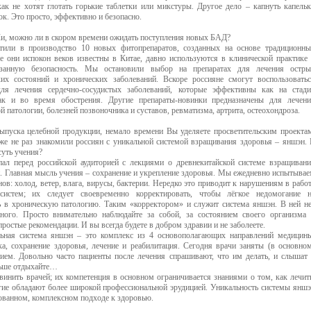
к не хотят глотать горькие таблетки или микстуры. Другое дело – капнуть капель
ок. Это просто, эффективно и безопасно.
Ли, можно ли в скором времени ожидать поступления новых БАД?
или в производство 10 новых фитопрепаратов, созданных на основе традиционн
се они испокон веков известны в Китае, давно используются в клинической практике
занную безопасность. Мы остановили выбор на препаратах для лечения остры
ких состояний и хронических заболеваний. Вскоре россияне смогут воспользовать
ля лечения сердечно-сосудистых заболеваний, которые эффективны как на стади
ак и во время обострения. Другие препараты-новинки предназначены для лечен
й патологии, болезней позвоночника и суставов, ревматизма, артрита, остеохондроза.
пуска целебной продукции, немало времени Вы уделяете просветительским проекта
же не раз знакомили россиян с уникальной системой взращивания здоровья – яншэн.
суть учения?
пал перед российской аудиторией с лекциями о древнекитайской системе взращиван
. Главная мысль учения – сохранение и укрепление здоровья. Мы ежедневно испытыва
нов: холод, ветер, влага, вирусы, бактерии. Нередко это приводит к нарушениям в рабо
систем; их следует своевременно корректировать, чтобы лёгкое недомогание н
ь в хроническую патологию. Таким «корректором» и служит система яншэн. В ней н
ного. Просто внимательно наблюдайте за собой, за состоянием своего организма
ростые рекомендации. И вы всегда будете в добром здравии и не заболеете.
ьная система яншэн – это комплекс из 4 основополагающих направлений медицин
а, сохранение здоровья, лечение и реабилитация. Сегодня врачи заняты (в основно
нием. Довольно часто пациенты после лечения спрашивают, что им делать, и слышат
льше отдыхайте…
винить врачей; их компетенция в основном ограничивается знаниями о том, как лечит
ие обладают более широкой профессиональной эрудицией. Уникальность системы янш
рованном, комплексном подходе к здоровью.