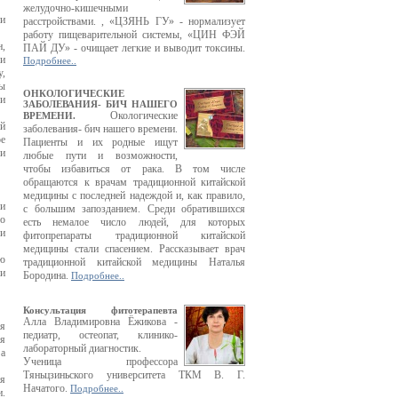
желудочно-кишечными
ти
расстройствами. , «ЦЗЯНЬ ГУ» - нормализует
работу пищеварительной системы, «ЦИН ФЭЙ
н,
ПАЙ ДУ» - очищает легкие и выводит токсины.
 и
Подробнее..
,
бы
ОНКОЛОГИЧЕСКИЕ
 и
ЗАБОЛЕВАНИЯ- БИЧ НАШЕГО
Окологические
ВРЕМЕНИ.
ий
заболевания- бич нашего времени.
ое
Пациенты и их родные ищут
ми
любые пути и возможности,
чтобы избавиться от рака. В том числе
обращаются к врачам традиционной китайской
медицины с последней надеждой и, как правило,
ли
с большим запозданием. Среди обратившихся
хо
есть немалое число людей, для которых
ми
фитопрепараты традиционной китайской
медицины стали спасением. Рассказывает врач
ию
традиционной китайской медицины Наталья
ни
Бородина.
Подробнее..
Консультация фитотерапевта
Алла Владимировна Ёжикова -
ля
педиатр, остеопат, клинико-
ся
лабораторный диагностик.
 а
Ученица профессора
Тяньцзиньского университета ТКМ В. Г.
я
Начатого.
Подробнее..
и.