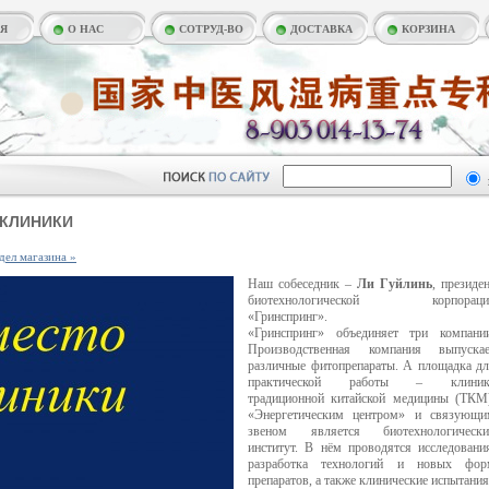
АЯ
О НАС
СОТРУД-ВО
ДОСТАВКА
КОРЗИНА
КЛИНИКИ
дел магазина »
Наш собеседник –
Ли Гуйлинь
, президе
биотехнологической корпораци
«Гринспринг».
«Гринспринг» объединяет три компании
Производственная компания выпускае
различные фитопрепараты. А площадка д
практической работы – клиник
традиционной китайской медицины (ТКМ
«Энергетическим центром» и связующи
звеном является биотехнологически
институт. В нём проводятся исследовани
разработка технологий и новых фор
препаратов, а также клинические испытания