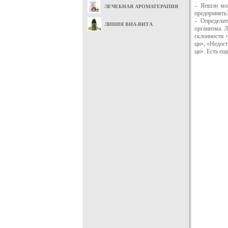
– Яншэн мож
ЛЕЧЕБНАЯ АРОМАТЕРАПИЯ
предпринять?
– Определит
ЛИНИЯ ВИА-ВИТА
организма. 
склонности 
ци», «Недост
ци». Есть ещ