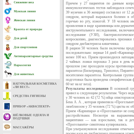
Снижение веса
Причем у 27 пациентов по данным копрос
иммунологических тестов наблюдался сочет
Мужская линия
39 мужчин и 36 женщин) составлял от 12 до
синдром, который выражался болями в обл
Женская линия
горечью во рту, изжогой. У 18 человек и
проявления в виде крапивницы или дерматит
Красота от природы
инструментального исследования, включающ
исследование (УЗИ), бактериологическ
Для детей
копроскопию, диагностировались признаки х
синдром дисбактериоза кишечника.
Для спортсменов
В рацион 50 человек были включены проду
последовательно: первые 14 дней «Карвипар»
Антипаразитарные средства
менее 100 мл. Прием производился натощак
2 чайных ложки порошка 3 раза в день во
Наркология
прошлом уже проходили курсы противопараз
паразитоза (Бильтрицид, Трихопол, Пиранте
Для животных
носителями паразитоза. Контрольная группа
подготовки была проведена специфическая ф
НАТУРАЛЬНАЯ КОСМЕТИКА
60 мг на кг веса).
«ЛИ ВЕСТ»
Результаты исследования
В основной гру
привел к следующим результатам. Через нед
СРЕДСТВА ГИГИЕНЫ
у 30 человек из 42 (72 %) яйца описторхисо
Бекк А. А. , которая применяла «Прогельви
лямблиозом у 35 человек (72 %) цисты нс о
ПРИБОР «АКВАСПЕКТР»
Прием «Карвипара» и «Прогельвита» не со
ШЁЛКОВЫЕ ОДЕЯЛА И
расстройствами. Несмотря на выраженн
ПОДУШКИ
пациентами — как взрослыми, так и дет
«Прогельвита» симптомы купировались.
МАССАЖЁРЫ
При ультразвуковом исследовании отмечал
посеве кала на дисбактериоз признаков угне