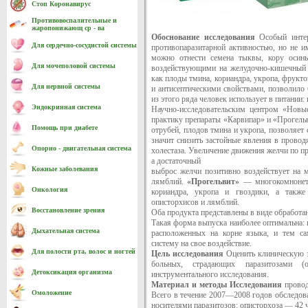
Стоп Коронавирус
Противовоспалительные и
жаропонижающ ср - ва
Обоснование исследования
Особый интер
Для сердечно-cосудистой системы
противопаразитарной активностью, но не 
можно отнести семена тыквы, кору осины
Для мочеполовой системы
воздействующими на желудочно-кишечный 
как плоды тмина, кориандра, укропа, фрукт
Для нервной системы
и антисептическими свойствами, позволило
из этого ряда человек использует в питании:
Эндокринная система
Научно-исследовательским центром «Новые
практику препараты «Карвипар» и «Прогель
Помощь при диабете
отрубей, плодов тмина и укропа, позволяет 
значит снизить застойные явления в прово
Опорно - двигательная система
холестаза. Увеличение движения желчи по п
а достаточный
Кожные заболевания
выброс желчи позитивно воздействует на 
лямблий.
«Прогельвит»
— многокомнонетн
Онкология
кориандра, укропа и гвоздики, а также
описторхисов и лямблий.
Восстановление зрения
Оба продукта представлены в виде обработа
Такая форма выпуска наиболее оптимальна: п
Дыхательная система
расположенных на корне языка, и тем са
систему на свое воздействие.
Для полости рта, волос и ногтей
Цель исследования
Оценить клиническую э
больных, страдающих паразитозами (
Детоксикация организма
инструментального исследования.
Материал и методы Исследования
провод
Омоложение
Всего в течение 2007—2008 годов обследов
носителями паразитозов: описторхоза — 42 