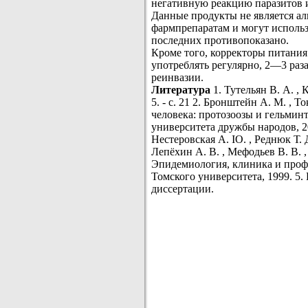
негативную реакцию паразитов и
Данные продукты не является а
фармпрепаратам и могут использо
последних противопоказано.
Кроме того, корректоры питани
употреблять регулярно, 2—3 раз
реинвазии.
Литература
1. Тутельян В. А. , 
5. - с. 21 2. Бронштейн А. М. , 
человека: протозоозы и гельмин
университета дружбы народов, 2
Нестеровская A. IO. , Реднюк Т.
Лепёхин А. В. , Мефодьев В. В. , 
Эпидемиология, клиника и проф
Томского университета, 1999. 5.
диссертации.