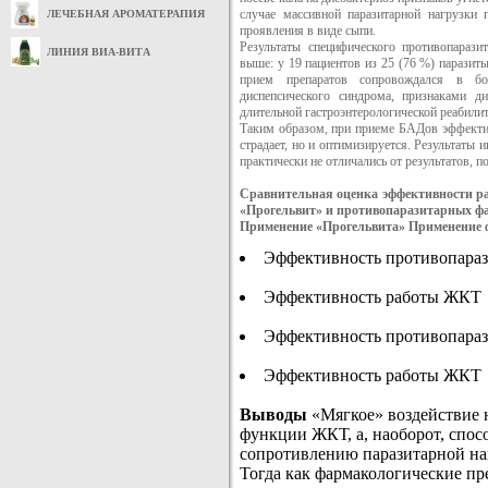
случае массивной паразитарной нагрузки 
ЛЕЧЕБНАЯ АРОМАТЕРАПИЯ
проявления в виде сыпи.
Результаты специфического противопарази
ЛИНИЯ ВИА-ВИТА
выше: у 19 пациентов из 25 (76 %) паразит
прием препаратов сопровождался в бо
диспепсического синдрома, признаками ди
длительной гастроэнтерологической реабилит
Таким образом, при приеме БАДов эффектив
страдает, но и оптимизируется. Результаты 
практически не отличались от результатов, п
Сравнительная оценка эффективности 
«Прогельвит» и противопаразитарных ф
Применение «Прогельвита» Применение 
Эффективность противопараз
Эффективность работы ЖКТ
Эффективность противопараз
Эффективность работы ЖКТ
Выводы
«Мягкое» воздействие 
функции ЖКТ, а, наоборот, спос
сопротивлению паразитарной на
Тогда как фармакологические п