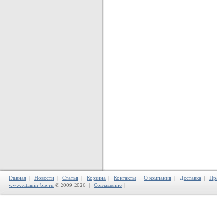
Главная
|
Новости
|
Статьи
|
Корзина
|
Контакты
|
О компании
|
Доставка
|
Пр
www.vitamin-bio.ru
© 2009-2026 |
Соглашение
|