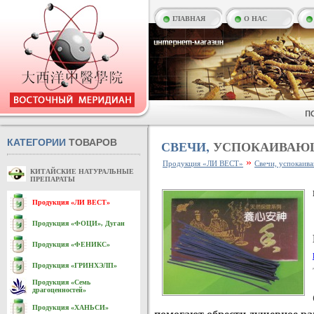
ГЛАВНАЯ
О НАС
КАТЕГОРИИ
ТОВАРОВ
СВЕЧИ,
УСПОКАИВАЮ
»
Продукция «ЛИ ВЕСТ»
Свечи, успокаив
КИТАЙСКИЕ НАТУРАЛЬНЫЕ
ПРЕПАРАТЫ
Продукция «ЛИ ВЕСТ»
Продукция «ФОЦИ», Дуган
Продукция «ФЕНИКС»
Продукция «ГРИНХЭЛП»
Продукция «Семь
драгоценностей»
Продукция «ХАНЬСИ»
помогают обрести душевное ра