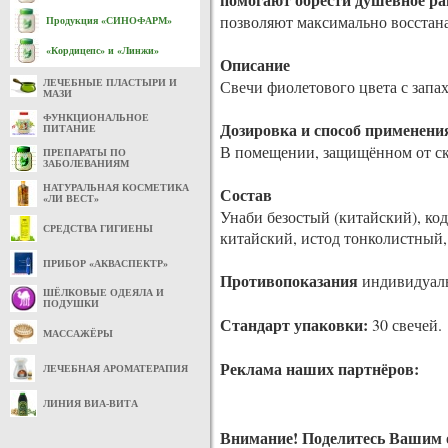
позволяют максимально восстан
Продукция «СИНОФАРМ»
«Кордицепс» и «Линжи»
Описание
Свечи фиолетового цвета с запах
ЛЕЧЕБНЫЕ ПЛАСТЫРИ И
МАЗИ
ФУНКЦИОНАЛЬНОЕ
Дозировка и способ применени
ПИТАНИЕ
В помещении, защищённом от скв
ПРЕПАРАТЫ ПО
ЗАБОЛЕВАНИЯМ
НАТУРАЛЬНАЯ КОСМЕТИКА
Состав
«ЛИ ВЕСТ»
Унаби безостый (китайский), ко
СРЕДСТВА ГИГИЕНЫ
китайский, истод тонколистный, 
ПРИБОР «АКВАСПЕКТР»
Противопоказания
индивидуаль
ШЁЛКОВЫЕ ОДЕЯЛА И
ПОДУШКИ
Стандарт упаковки:
30 свечей.
МАССАЖЁРЫ
Реклама наших партнёров:
ЛЕЧЕБНАЯ АРОМАТЕРАПИЯ
ЛИНИЯ ВИА-ВИТА
Внимание!
Поделитесь Вашим о