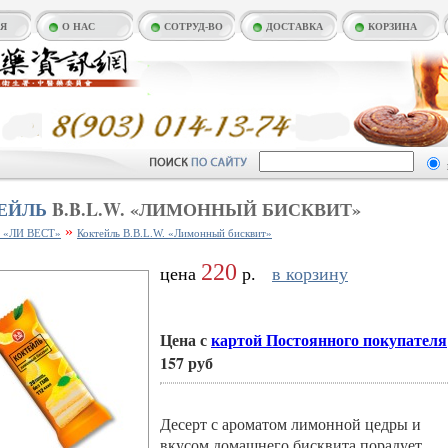
АЯ
О НАС
СОТРУД-ВО
ДОСТАВКА
КОРЗИНА
ЕЙЛЬ
B.B.L.W. «ЛИМОННЫЙ БИСКВИТ»
»
я «ЛИ ВЕСТ»
Коктейль B.B.L.W. «Лимонный бисквит»
220
цена
р.
в корзину
Цена с
картой Постоянного покупателя
157 руб
Десерт с ароматом лимонной цедры и
вкусом домашнего бисквита порадует