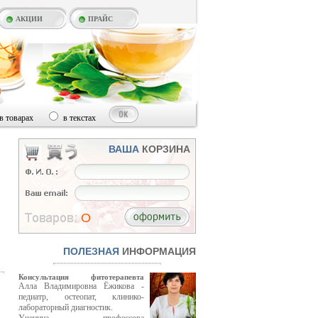
АКЦИИ
ПРАЙС
в товарах
в текстах
ВАША
КОРЗИНА
O
ПОЛЕЗНАЯ
ИНФОРМАЦИЯ
Консультация фитотерапевта
Алла Владимировна Ёжикова -
педиатр, остеопат, клинико-
лабораторный диагностик.