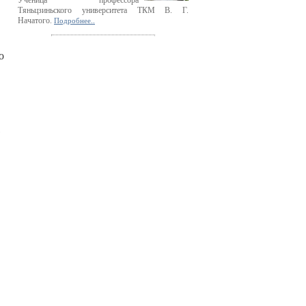
Ученица профессора
Тяньцзиньского университета ТКМ В. Г.
Начатого.
Подробнее..
о
,