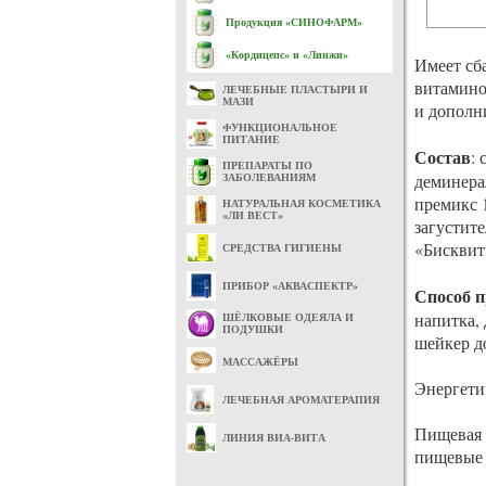
Продукция «СИНОФАРМ»
«Кордицепс» и «Линжи»
Имеет сб
витамино
ЛЕЧЕБНЫЕ ПЛАСТЫРИ И
МАЗИ
и дополн
ФУНКЦИОНАЛЬНОЕ
ПИТАНИЕ
Состав
:
ПРЕПАРАТЫ ПО
деминера
ЗАБОЛЕВАНИЯМ
премикс 
НАТУРАЛЬНАЯ КОСМЕТИКА
«ЛИ ВЕСТ»
загустит
«Бисквит
СРЕДСТВА ГИГИЕНЫ
ПРИБОР «АКВАСПЕКТР»
Способ 
напитка, 
ШЁЛКОВЫЕ ОДЕЯЛА И
ПОДУШКИ
шейкер д
МАССАЖЁРЫ
Энергетич
ЛЕЧЕБНАЯ АРОМАТЕРАПИЯ
Пищевая ц
ЛИНИЯ ВИА-ВИТА
пищевые 