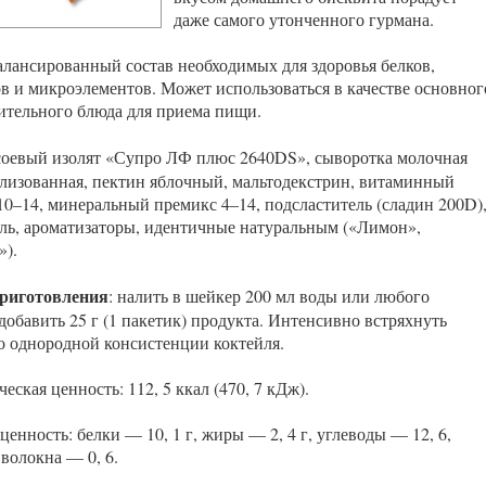
даже самого утонченного гурмана.
алансированный состав необходимых для здоровья белков,
в и микроэлементов. Может использоваться в качестве основног
ительного блюда для приема пищи.
 соевый изолят «Супро ЛФ плюс 2640DS», сыворотка молочная
лизованная, пектин яблочный, мальтодекстрин, витаминный
10–14, минеральный премикс 4–14, подсластитель (сладин 200D)
ель, ароматизаторы, идентичные натуральным («Лимон»,
»).
приготовления
: налить в шейкер 200 мл воды или любого
добавить 25 г (1 пакетик) продукта. Интенсивно встряхнуть
о однородной консистенции коктейля.
еская ценность: 112, 5 ккал (470, 7 кДж).
енность: белки — 10, 1 г, жиры — 2, 4 г, углеводы — 12, 6,
волокна — 0, 6.